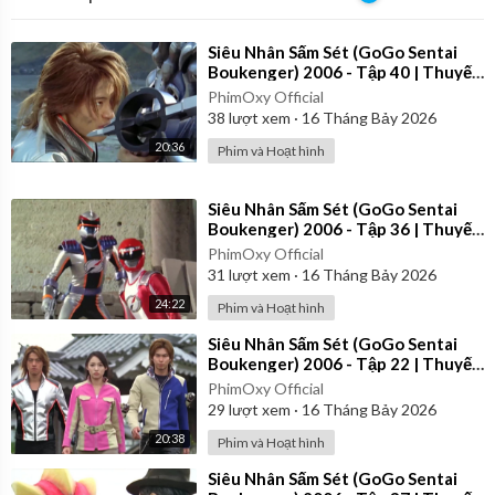
⁣Siêu Nhân Sấm Sét (GoGo Sentai
Boukenger) 2006 - Tập 40 | Thuyết
Minh
PhimOxy Official
38
lượt xem
·
16 Tháng Bảy 2026
20:36
Phim và Hoạt hình
⁣Siêu Nhân Sấm Sét (GoGo Sentai
Boukenger) 2006 - Tập 36 | Thuyết
Minh
PhimOxy Official
31
lượt xem
·
16 Tháng Bảy 2026
24:22
Phim và Hoạt hình
⁣Siêu Nhân Sấm Sét (GoGo Sentai
Boukenger) 2006 - Tập 22 | Thuyết
Minh
PhimOxy Official
29
lượt xem
·
16 Tháng Bảy 2026
20:38
Phim và Hoạt hình
⁣Siêu Nhân Sấm Sét (GoGo Sentai