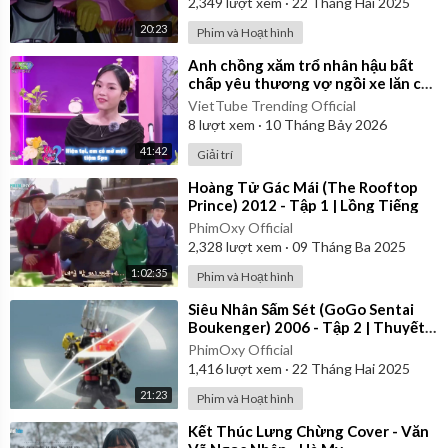
2,349
lượt xem
·
22 Tháng Hai 2025
20:23
Phim và Hoạt hình
⁣Anh chồng xăm trổ nhân hậu bất
chấp yêu thương vợ ngồi xe lăn cả
đời | Yêu Là Cưới
VietTube Trending Official
8
lượt xem
·
10 Tháng Bảy 2026
41:42
Giải trí
⁣Hoàng Tử Gác Mái (The Rooftop
Prince) 2012 - Tập 1 | Lồng Tiếng
PhimOxy Official
2,328
lượt xem
·
09 Tháng Ba 2025
1:02:35
Phim và Hoạt hình
⁣Siêu Nhân Sấm Sét (GoGo Sentai
Boukenger) 2006 - Tập 2 | Thuyết
Minh
PhimOxy Official
1,416
lượt xem
·
22 Tháng Hai 2025
21:23
Phim và Hoạt hình
⁣Kết Thúc Lưng Chừng Cover - Văn