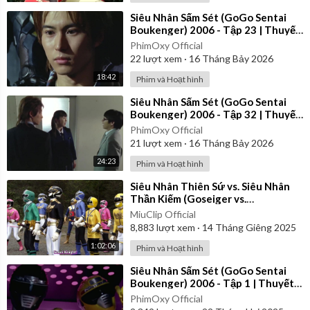
⁣Siêu Nhân Sấm Sét (GoGo Sentai
Boukenger) 2006 - Tập 23 | Thuyết
Minh
PhimOxy Official
22
lượt xem
·
16 Tháng Bảy 2026
18:42
Phim và Hoạt hình
⁣Siêu Nhân Sấm Sét (GoGo Sentai
Boukenger) 2006 - Tập 32 | Thuyết
Minh
PhimOxy Official
21
lượt xem
·
16 Tháng Bảy 2026
24:23
Phim và Hoạt hình
⁣Siêu Nhân Thiên Sứ vs. Siêu Nhân
Thần Kiếm (Goseiger vs.
Shinkenger) | Vietsub
MiuClip Official
8,883
lượt xem
·
14 Tháng Giêng 2025
1:02:06
Phim và Hoạt hình
⁣Siêu Nhân Sấm Sét (GoGo Sentai
Boukenger) 2006 - Tập 1 | Thuyết
Minh
PhimOxy Official