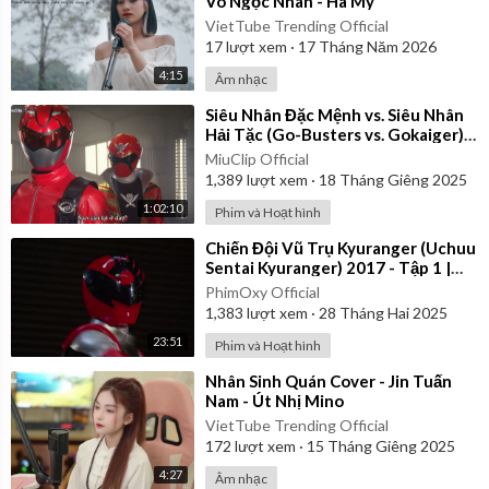
Võ Ngọc Nhân - Hà My
VietTube Trending Official
17
lượt xem
·
17 Tháng Năm 2026
4:15
Âm nhạc
⁣Siêu Nhân Đặc Mệnh vs. Siêu Nhân
Hải Tặc (Go-Busters vs. Gokaiger) |
Vietsub
MiuClip Official
1,389
lượt xem
·
18 Tháng Giêng 2025
1:02:10
Phim và Hoạt hình
⁣Chiến Đội Vũ Trụ Kyuranger (Uchuu
Sentai Kyuranger) 2017 - Tập 1 |
Thuyết Minh
PhimOxy Official
1,383
lượt xem
·
28 Tháng Hai 2025
23:51
Phim và Hoạt hình
⁣Nhân Sinh Quán Cover - Jin Tuấn
Nam - Út Nhị Mino
VietTube Trending Official
172
lượt xem
·
15 Tháng Giêng 2025
4:27
Âm nhạc