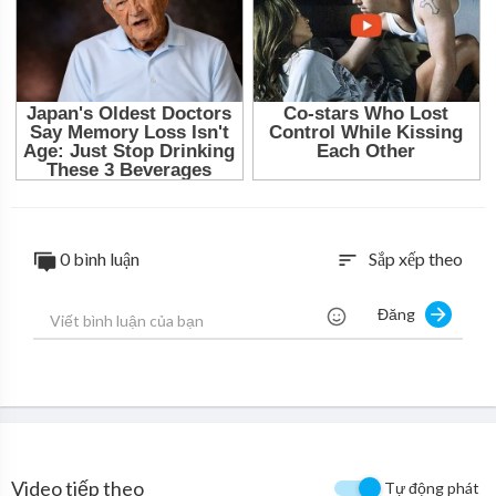
0 bình luận
Sắp xếp theo
sort
Đăng
Video tiếp theo
Tự động phát