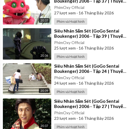
Boukenger) 2006 - Tập 37 | Thuyết
Minh
PhimOxy Official
27
lượt xem
·
16 Tháng Bảy 2026
20:37
Phim và Hoạt hình
⁣Siêu Nhân Sấm Sét (GoGo Sentai
Boukenger) 2006 - Tập 39 | Thuyết
Minh
PhimOxy Official
25
lượt xem
·
16 Tháng Bảy 2026
20:36
Phim và Hoạt hình
⁣Siêu Nhân Sấm Sét (GoGo Sentai
Boukenger) 2006 - Tập 24 | Thuyết
Minh
PhimOxy Official
24
lượt xem
·
16 Tháng Bảy 2026
20:39
Phim và Hoạt hình
⁣Siêu Nhân Sấm Sét (GoGo Sentai
Boukenger) 2006 - Tập 27 | Thuyết
Minh
PhimOxy Official
23
lượt xem
·
16 Tháng Bảy 2026
20:37
Phim và Hoạt hình