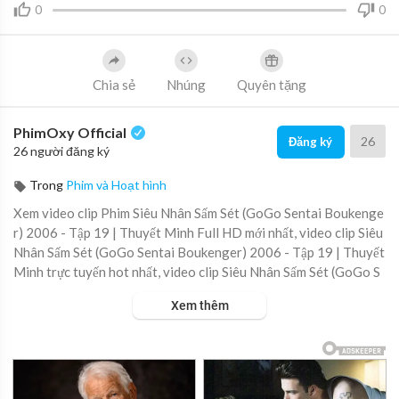
0
0
Chia sẻ
Nhúng
Quyên tặng
PhimOxy Official
26
Đăng ký
26 người đăng ký
Trong
Phim và Hoạt hình
⁣Xem video clip Phim Siêu Nhân Sấm Sét (GoGo Sentai Boukenge
r) 2006 - Tập 19 | Thuyết Minh Full HD mới nhất, video clip Siêu
Nhân Sấm Sét (GoGo Sentai Boukenger) 2006 - Tập 19 | Thuyết
Minh trực tuyến hot nhất, video clip Siêu Nhân Sấm Sét (GoGo S
entai Boukenger) 2006 - Tập 19 | Thuyết Minh online hay nhất.
Xem thêm
▶ Xem danh sách phát Full tập tại đây:
https://viet.tube/watch/s
ieu-n....han-sam-set-gogo-sen