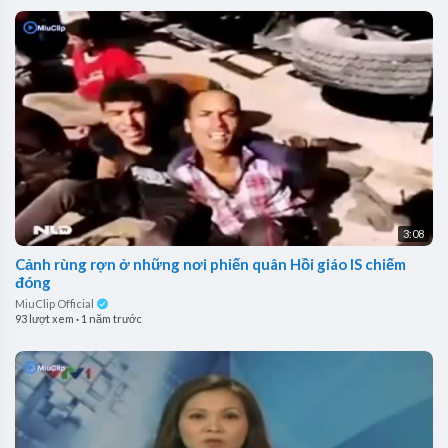
3:08
Cảnh rùng rợn ở những nơi phiến quân Hồi giáo IS chiếm
đóng
MiuClip Official
93 lượt xem
·
1 năm trước