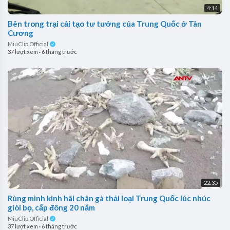
4:14
Bên trong trại cải tạo tư tưởng của Trung Quốc ở Tân
Cương
MiuClip Official
37 lượt xem
·
6 tháng trước
22:35
Rùng mình kinh hãi chân gà thải loại Trung Quốc lúc nhúc
giòi bọ, cấp đông 20 năm
MiuClip Official
37 lượt xem
·
6 tháng trước