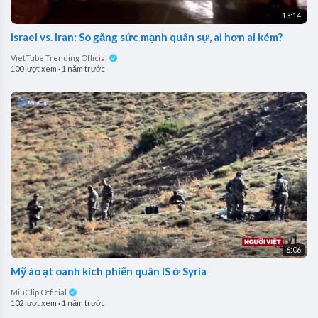
13:14
Israel vs. Iran: So găng sức mạnh quân sự, ai hơn ai kém?
VietTube Trending Official
100 lượt xem
·
1 năm trước
6:06
Mỹ ào ạt oanh kích phiến quân IS ở Syria
MiuClip Official
102 lượt xem
·
1 năm trước