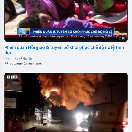
2:18
Phiến quân Hồi giáo IS tuyên bố khôi phục chế độ nô lệ tình
dục
MiuClip Official
99 lượt xem
·
1 năm trước