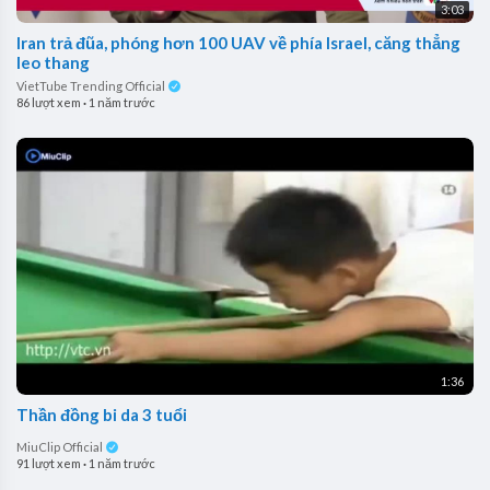
3:03
Iran trả đũa, phóng hơn 100 UAV về phía Israel, căng thẳng
leo thang
VietTube Trending Official
86 lượt xem
·
1 năm trước
1:36
Thần đồng bi da 3 tuổi
MiuClip Official
91 lượt xem
·
1 năm trước