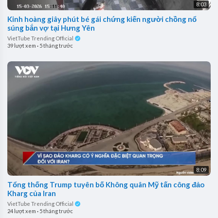
8:03
Kinh hoàng giây phút bé gái chứng kiến người chồng nổ
súng bắn vợ tại Hưng Yên
VietTube Trending Official
39 lượt xem
·
5 tháng trước
8:09
Tổng thống Trump tuyên bố Không quân Mỹ tấn công đảo
Kharg của Iran
VietTube Trending Official
24 lượt xem
·
5 tháng trước