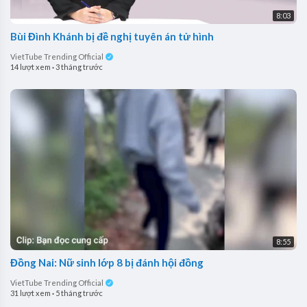
8:03
Bùi Đình Khánh bị đề nghị tuyên án tử hình
VietTube Trending Official
14 lượt xem
·
3 tháng trước
8:55
Đồng Nai: Nữ sinh lớp 8 bị đánh hội đồng
VietTube Trending Official
31 lượt xem
·
5 tháng trước