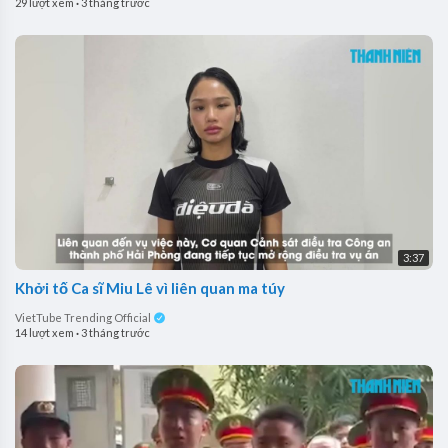
29 lượt xem
·
3 tháng trước
3:37
Khởi tố Ca sĩ Miu Lê vì liên quan ma túy
VietTube Trending Official
14 lượt xem
·
3 tháng trước