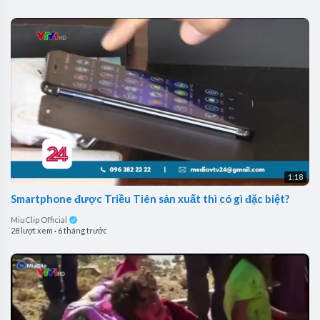
1:18
Smartphone được Triều Tiên sản xuất thì có gì đặc biệt?
MiuClip Official
28 lượt xem
·
6 tháng trước