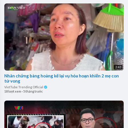
2:43
Nhân chứng bàng hoàng kể lại vụ hỏa hoạn khiến 2 mẹ con
tử vong
VietTube Trending Official
18 lượt xem
·
5 tháng trước