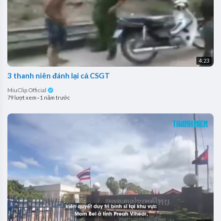
4:23
3 thanh niên đánh lại cả CSGT
MiuClip Official
79 lượt xem
·
1 năm trước