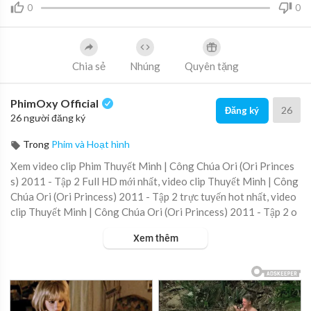
0
0
Chia sẻ
Nhúng
Quyên tặng
PhimOxy Official
26
Đăng ký
26 người đăng ký
Trong
Phim và Hoạt hình
Xem video clip Phim Thuyết Minh | Công Chúa Ori (Ori Princes
s) 2011 - Tập 2 Full HD mới nhất, video clip Thuyết Minh | Công
Chúa Ori (Ori Princess) 2011 - Tập 2 trực tuyến hot nhất, video
clip Thuyết Minh | Công Chúa Ori (Ori Princess) 2011 - Tập 2 o
nline hay nhất.
Xem thêm
▶ Xem danh sách phát Full tập tại đây:
https://viet.tube/watch/t
huy%E....1%BA%BFt-minh-c%C3%B