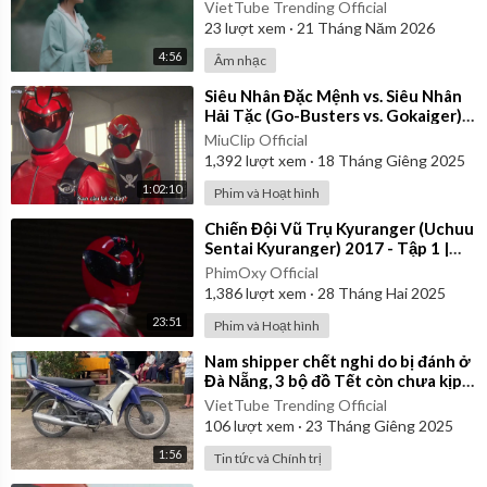
VietTube Trending Official
23
lượt xem
·
21 Tháng Năm 2026
4:56
Âm nhạc
⁣Siêu Nhân Đặc Mệnh vs. Siêu Nhân
Hải Tặc (Go-Busters vs. Gokaiger) |
Vietsub
MiuClip Official
1,392
lượt xem
·
18 Tháng Giêng 2025
1:02:10
Phim và Hoạt hình
⁣Chiến Đội Vũ Trụ Kyuranger (Uchuu
Sentai Kyuranger) 2017 - Tập 1 |
Thuyết Minh
PhimOxy Official
1,386
lượt xem
·
28 Tháng Hai 2025
23:51
Phim và Hoạt hình
⁣Nam shipper chết nghi do bị đánh ở
Đà Nẵng, 3 bộ đồ Tết còn chưa kịp
mặc
VietTube Trending Official
106
lượt xem
·
23 Tháng Giêng 2025
1:56
Tin tức và Chính trị