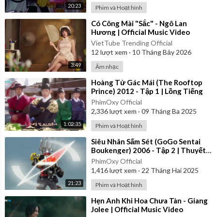
20:23
Phim và Hoạt hình
⁣Có Công Mài "Sắc" - Ngô Lan
Hương | Official Music Video
VietTube Trending Official
12
lượt xem
·
10 Tháng Bảy 2026
3:49
Âm nhạc
⁣Hoàng Tử Gác Mái (The Rooftop
Prince) 2012 - Tập 1 | Lồng Tiếng
PhimOxy Official
2,336
lượt xem
·
09 Tháng Ba 2025
1:02:35
Phim và Hoạt hình
⁣Siêu Nhân Sấm Sét (GoGo Sentai
Boukenger) 2006 - Tập 2 | Thuyết
Minh
PhimOxy Official
1,416
lượt xem
·
22 Tháng Hai 2025
21:23
Phim và Hoạt hình
⁣Hẹn Anh Khi Hoa Chưa Tàn - Giang
Jolee | Official Music Video