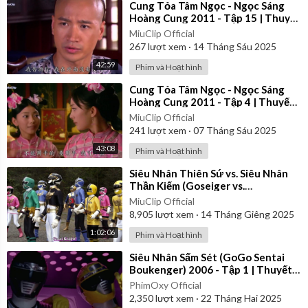
⁣Cung Tỏa Tâm Ngọc - Ngọc Sáng
Hoàng Cung 2011 - Tập 15 | Thuyết
Minh
MiuClip Official
267
lượt xem
·
14 Tháng Sáu 2025
42:59
Phim và Hoạt hình
⁣Cung Tỏa Tâm Ngọc - Ngọc Sáng
Hoàng Cung 2011 - Tập 4 | Thuyết
Minh
MiuClip Official
241
lượt xem
·
07 Tháng Sáu 2025
43:08
Phim và Hoạt hình
⁣Siêu Nhân Thiên Sứ vs. Siêu Nhân
Thần Kiếm (Goseiger vs.
Shinkenger) | Vietsub
MiuClip Official
8,905
lượt xem
·
14 Tháng Giêng 2025
1:02:06
Phim và Hoạt hình
⁣Siêu Nhân Sấm Sét (GoGo Sentai
Boukenger) 2006 - Tập 1 | Thuyết
Minh
PhimOxy Official
2,350
lượt xem
·
22 Tháng Hai 2025