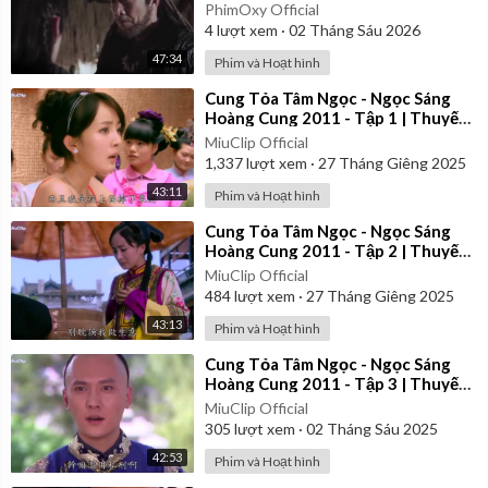
PhimOxy Official
4
lượt xem
·
02 Tháng Sáu 2026
47:34
Phim và Hoạt hình
⁣Cung Tỏa Tâm Ngọc - Ngọc Sáng
Hoàng Cung 2011 - Tập 1 | Thuyết
Minh
MiuClip Official
1,337
lượt xem
·
27 Tháng Giêng 2025
43:11
Phim và Hoạt hình
⁣Cung Tỏa Tâm Ngọc - Ngọc Sáng
Hoàng Cung 2011 - Tập 2 | Thuyết
Minh
MiuClip Official
484
lượt xem
·
27 Tháng Giêng 2025
43:13
Phim và Hoạt hình
⁣Cung Tỏa Tâm Ngọc - Ngọc Sáng
Hoàng Cung 2011 - Tập 3 | Thuyết
Minh
MiuClip Official
305
lượt xem
·
02 Tháng Sáu 2025
42:53
Phim và Hoạt hình