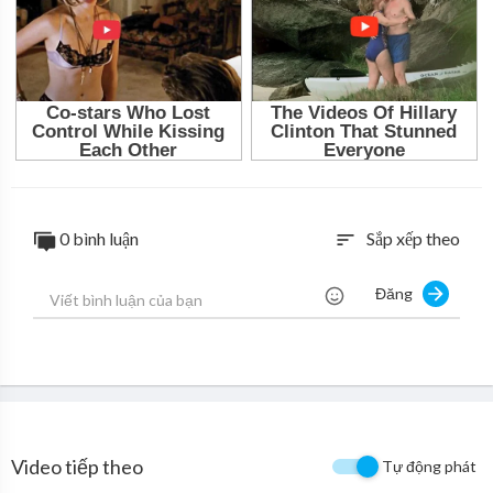
0 bình luận
Sắp xếp theo
sort
Đăng
Video tiếp theo
Tự động phát