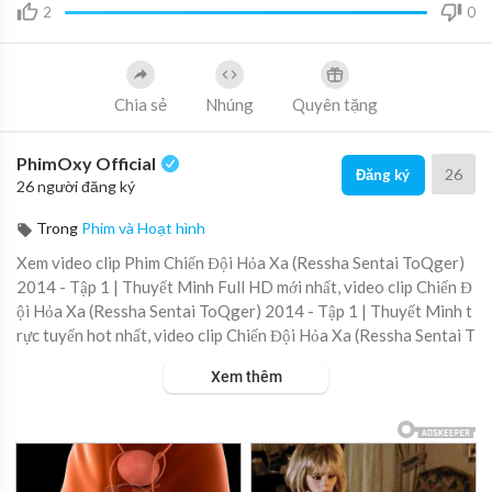
2
0
Chia sẻ
Nhúng
Quyên tặng
PhimOxy Official
26
Đăng ký
26 người đăng ký
Trong
Phim và Hoạt hình
Xem video clip Phim Chiến Đội Hỏa Xa (Ressha Sentai ToQger)
2014 - Tập 1 | Thuyết Minh Full HD mới nhất, video clip Chiến Đ
ội Hỏa Xa (Ressha Sentai ToQger) 2014 - Tập 1 | Thuyết Minh t
rực tuyến hot nhất, video clip Chiến Đội Hỏa Xa (Ressha Sentai T
oQger) 2014 - Tập 1 | Thuyết Minh online hay nhất.
Xem thêm
▶ Xem danh sách phát Full tập tại đây:
https://viet.tube/watch/c
hien-....doi-hoa-xa-ressha-se