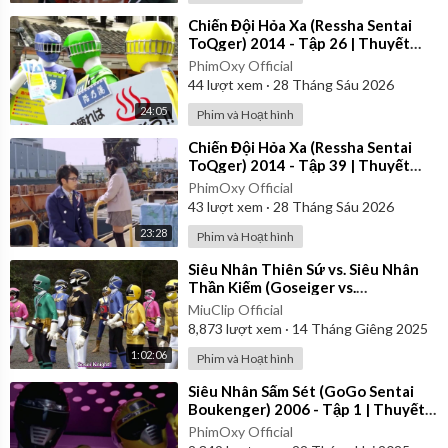
⁣Chiến Đội Hỏa Xa (Ressha Sentai
ToQger) 2014 - Tập 26 | Thuyết
Minh
PhimOxy Official
44
lượt xem
·
28 Tháng Sáu 2026
24:05
Phim và Hoạt hình
⁣Chiến Đội Hỏa Xa (Ressha Sentai
ToQger) 2014 - Tập 39 | Thuyết
Minh
PhimOxy Official
43
lượt xem
·
28 Tháng Sáu 2026
23:28
Phim và Hoạt hình
⁣Siêu Nhân Thiên Sứ vs. Siêu Nhân
Thần Kiếm (Goseiger vs.
Shinkenger) | Vietsub
MiuClip Official
8,873
lượt xem
·
14 Tháng Giêng 2025
1:02:06
Phim và Hoạt hình
⁣Siêu Nhân Sấm Sét (GoGo Sentai
Boukenger) 2006 - Tập 1 | Thuyết
Minh
PhimOxy Official