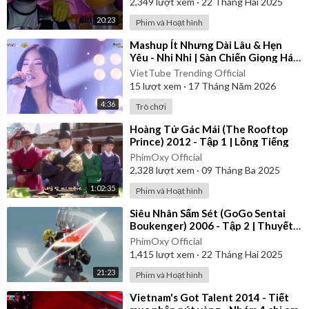
2,349
lượt xem
·
22 Tháng Hai 2025
20:23
Phim và Hoạt hình
⁣Mashup Ít Nhưng Dài Lâu & Hẹn
Yêu - Nhi Nhi | Sàn Chiến Giọng Hát
- Tập 8
VietTube Trending Official
15
lượt xem
·
17 Tháng Năm 2026
4:36
Trò chơi
⁣Hoàng Tử Gác Mái (The Rooftop
Prince) 2012 - Tập 1 | Lồng Tiếng
PhimOxy Official
2,328
lượt xem
·
09 Tháng Ba 2025
1:02:35
Phim và Hoạt hình
⁣Siêu Nhân Sấm Sét (GoGo Sentai
Boukenger) 2006 - Tập 2 | Thuyết
Minh
PhimOxy Official
1,415
lượt xem
·
22 Tháng Hai 2025
21:23
Phim và Hoạt hình
⁣Vietnam's Got Talent 2014 - Tiết