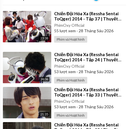
⁣Chiến Đội Hỏa Xa (Ressha Sentai
ToQger) 2014 - Tập 37 | Thuyết
Minh
PhimOxy Official
55
lượt xem
·
28 Tháng Sáu 2026
23:38
Phim và Hoạt hình
⁣Chiến Đội Hỏa Xa (Ressha Sentai
ToQger) 2014 - Tập 24 | Thuyết
Minh
PhimOxy Official
53
lượt xem
·
28 Tháng Sáu 2026
24:06
Phim và Hoạt hình
⁣Chiến Đội Hỏa Xa (Ressha Sentai
ToQger) 2014 - Tập 33 | Thuyết
Minh
PhimOxy Official
53
lượt xem
·
28 Tháng Sáu 2026
21:35
Phim và Hoạt hình
⁣Chiến Đội Hỏa Xa (Ressha Sentai