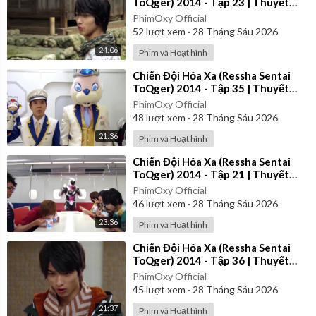
ToQger) 2014 - Tập 23 | Thuyết
Minh
PhimOxy Official
52
lượt xem
·
28 Tháng Sáu 2026
24:06
Phim và Hoạt hình
⁣Chiến Đội Hỏa Xa (Ressha Sentai
ToQger) 2014 - Tập 35 | Thuyết
Minh
PhimOxy Official
48
lượt xem
·
28 Tháng Sáu 2026
21:36
Phim và Hoạt hình
⁣Chiến Đội Hỏa Xa (Ressha Sentai
ToQger) 2014 - Tập 21 | Thuyết
Minh
PhimOxy Official
46
lượt xem
·
28 Tháng Sáu 2026
23:36
Phim và Hoạt hình
⁣Chiến Đội Hỏa Xa (Ressha Sentai
ToQger) 2014 - Tập 36 | Thuyết
Minh
PhimOxy Official
45
lượt xem
·
28 Tháng Sáu 2026
21:37
Phim và Hoạt hình