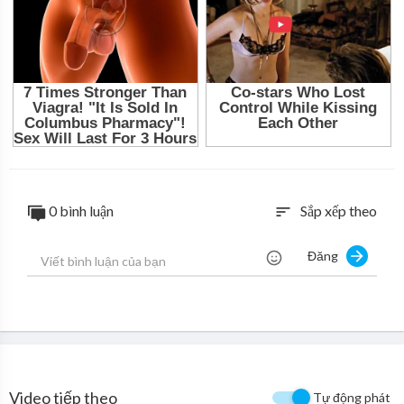
0 bình luận
Sắp xếp theo
sort
Đăng
Video tiếp theo
Tự động phát