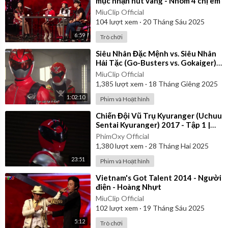
mục nhận nút vàng - Nhóm 4 chị em
MiuClip Official
104
lượt xem
·
20 Tháng Sáu 2025
6:59
Trò chơi
⁣Siêu Nhân Đặc Mệnh vs. Siêu Nhân
Hải Tặc (Go-Busters vs. Gokaiger) |
Vietsub
MiuClip Official
1,385
lượt xem
·
18 Tháng Giêng 2025
1:02:10
Phim và Hoạt hình
⁣Chiến Đội Vũ Trụ Kyuranger (Uchuu
Sentai Kyuranger) 2017 - Tập 1 |
Thuyết Minh
PhimOxy Official
1,380
lượt xem
·
28 Tháng Hai 2025
23:51
Phim và Hoạt hình
⁣Vietnam's Got Talent 2014 - Người
điện - Hoàng Nhựt
MiuClip Official
102
lượt xem
·
19 Tháng Sáu 2025
5:12
Trò chơi