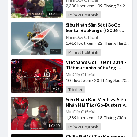
2,330
lượt xem
·
09 Tháng Ba 2025
1:02:35
Phim và Hoạt hình
⁣Siêu Nhân Sấm Sét (GoGo
Sentai Boukenger) 2006 -
Tập 2 | Thuyết Minh
PhimOxy Official
1,416
lượt xem
·
22 Tháng Hai 2025
21:23
Phim và Hoạt hình
⁣Vietnam's Got Talent 2014 -
Tiết mục nhận nút vàng -
Nhóm 4 chị em
MiuClip Official
104
lượt xem
·
20 Tháng Sáu 2025
6:59
Trò chơi
⁣Siêu Nhân Đặc Mệnh vs. Siêu
Nhân Hải Tặc (Go-Busters vs.
Gokaiger) | Vietsub
MiuClip Official
1,389
lượt xem
·
18 Tháng Giêng 2025
1:02:10
Phim và Hoạt hình
⁣Chiến Đội Vũ Trụ Kyuranger