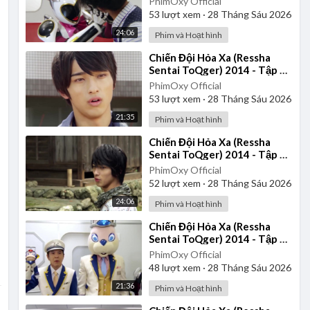
PhimOxy Official
53
lượt xem
·
28 Tháng Sáu 2026
24:06
Phim và Hoạt hình
⁣Chiến Đội Hỏa Xa (Ressha
Sentai ToQger) 2014 - Tập 33
| Thuyết Minh
PhimOxy Official
53
lượt xem
·
28 Tháng Sáu 2026
21:35
Phim và Hoạt hình
⁣Chiến Đội Hỏa Xa (Ressha
Sentai ToQger) 2014 - Tập 23
| Thuyết Minh
PhimOxy Official
52
lượt xem
·
28 Tháng Sáu 2026
24:06
Phim và Hoạt hình
⁣Chiến Đội Hỏa Xa (Ressha
Sentai ToQger) 2014 - Tập 35
| Thuyết Minh
PhimOxy Official
48
lượt xem
·
28 Tháng Sáu 2026
21:36
Phim và Hoạt hình