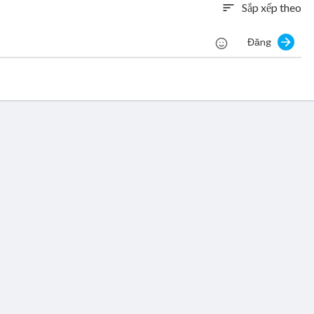
Sắp xếp theo
sort
Đăng