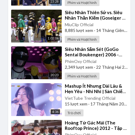
23:28
Phim và Hoạt hình
⁣Siêu Nhân Thiên Sứ vs. Siêu
Nhân Thần Kiếm (Goseiger vs.
Shinkenger) | Vietsub
MiuClip Official
8,885
lượt xem
·
14 Tháng Giêng 2025
1:02:06
Phim và Hoạt hình
⁣Siêu Nhân Sấm Sét (GoGo
Sentai Boukenger) 2006 -
Tập 1 | Thuyết Minh
PhimOxy Official
2,349
lượt xem
·
22 Tháng Hai 2025
20:23
Phim và Hoạt hình
⁣Mashup Ít Nhưng Dài Lâu &
Hẹn Yêu - Nhi Nhi | Sàn Chiến
Giọng Hát - Tập 8
VietTube Trending Official
15
lượt xem
·
17 Tháng Năm 2026
4:36
Trò chơi
⁣Hoàng Tử Gác Mái (The
Rooftop Prince) 2012 - Tập 1
| Lồng Tiếng
PhimOxy Official