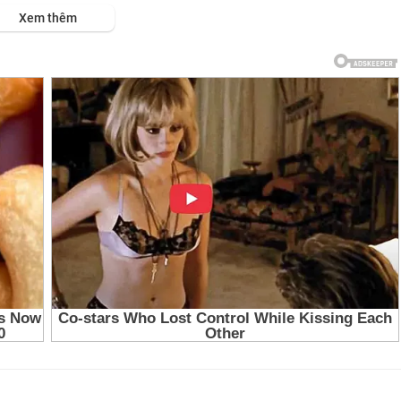
s://viet.tube/watch/chien-....doi-hoa-xa-ressha-se
Xem thêm