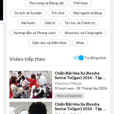
Thú cưng và Động vật
Thể thao
Du lịch và Sự kiện
Trò chơi
Mọi người và Blog
Hài hước
Giải trí
Tin tức và Chính trị
Hướng dẫn và Phong cách
Khoa học và Công nghệ
Giáo dục và Kiến thức
Khác
Tự động phát
Video tiếp theo
⁣Chiến Đội Hỏa Xa (Ressha
Sentai ToQger) 2014 - Tập 37
| Thuyết Minh
PhimOxy Official
55
lượt xem
·
28 Tháng Sáu 2026
23:38
Phim và Hoạt hình
⁣Chiến Đội Hỏa Xa (Ressha
Sentai ToQger) 2014 - Tập 24
| Thuyết Minh