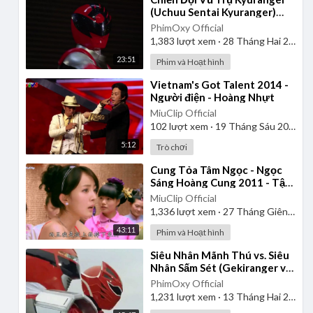
(Uchuu Sentai Kyuranger)
2017 - Tập 1 | Thuyết Minh
PhimOxy Official
1,383
lượt xem
·
28 Tháng Hai 2025
23:51
Phim và Hoạt hình
⁣Vietnam's Got Talent 2014 -
Người điện - Hoàng Nhựt
MiuClip Official
102
lượt xem
·
19 Tháng Sáu 2025
5:12
Trò chơi
⁣Cung Tỏa Tâm Ngọc - Ngọc
Sáng Hoàng Cung 2011 - Tập
1 | Thuyết Minh
MiuClip Official
1,336
lượt xem
·
27 Tháng Giêng 2025
43:11
Phim và Hoạt hình
⁣Siêu Nhân Mãnh Thú vs. Siêu
Nhân Sấm Sét (Gekiranger vs.
Boukenger) 2008 | Vietsub
PhimOxy Official
1,231
lượt xem
·
13 Tháng Hai 2025