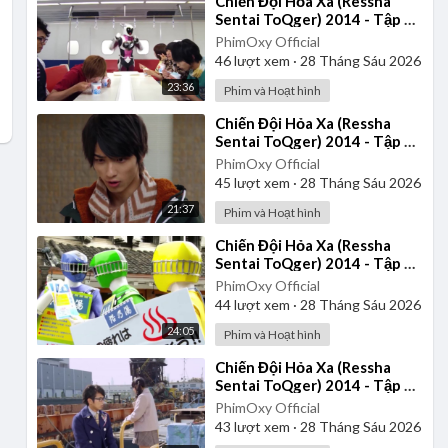
⁣Chiến Đội Hỏa Xa (Ressha
Sentai ToQger) 2014 - Tập 21
| Thuyết Minh
PhimOxy Official
46
lượt xem
·
28 Tháng Sáu 2026
23:36
Phim và Hoạt hình
⁣Chiến Đội Hỏa Xa (Ressha
Sentai ToQger) 2014 - Tập 36
| Thuyết Minh
PhimOxy Official
45
lượt xem
·
28 Tháng Sáu 2026
21:37
Phim và Hoạt hình
⁣Chiến Đội Hỏa Xa (Ressha
Sentai ToQger) 2014 - Tập 26
| Thuyết Minh
PhimOxy Official
44
lượt xem
·
28 Tháng Sáu 2026
24:05
Phim và Hoạt hình
⁣Chiến Đội Hỏa Xa (Ressha
Sentai ToQger) 2014 - Tập 39
| Thuyết Minh
PhimOxy Official
43
lượt xem
·
28 Tháng Sáu 2026