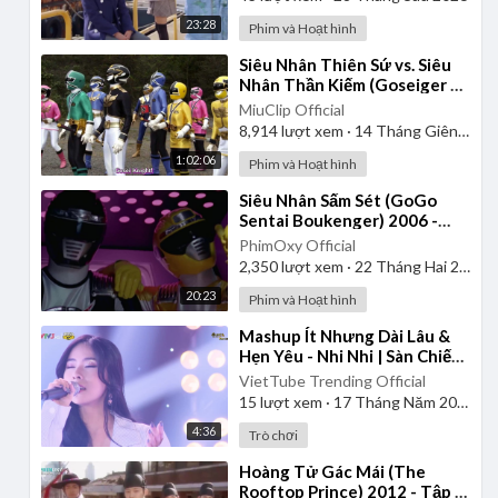
23:28
Phim và Hoạt hình
⁣Siêu Nhân Thiên Sứ vs. Siêu
Nhân Thần Kiếm (Goseiger vs.
Shinkenger) | Vietsub
MiuClip Official
8,914
lượt xem
·
14 Tháng Giêng 2025
1:02:06
Phim và Hoạt hình
⁣Siêu Nhân Sấm Sét (GoGo
Sentai Boukenger) 2006 -
Tập 1 | Thuyết Minh
PhimOxy Official
2,350
lượt xem
·
22 Tháng Hai 2025
20:23
Phim và Hoạt hình
⁣Mashup Ít Nhưng Dài Lâu &
Hẹn Yêu - Nhi Nhi | Sàn Chiến
Giọng Hát - Tập 8
VietTube Trending Official
15
lượt xem
·
17 Tháng Năm 2026
4:36
Trò chơi
⁣Hoàng Tử Gác Mái (The
Rooftop Prince) 2012 - Tập 1