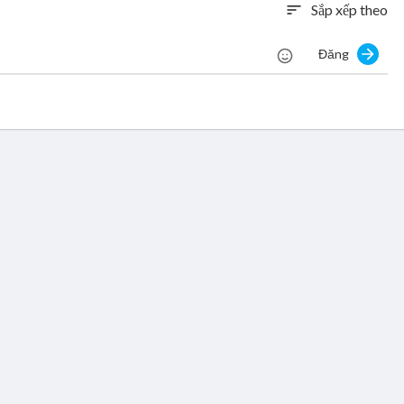
Sắp xếp theo
sort
Đăng