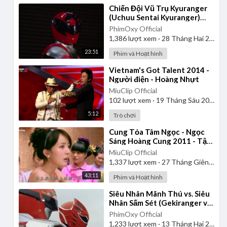
⁣Chiến Đội Vũ Trụ Kyuranger
(Uchuu Sentai Kyuranger)
2017 - Tập 1 | Thuyết Minh
PhimOxy Official
1,386
lượt xem
·
28 Tháng Hai 2025
23:51
Phim và Hoạt hình
⁣Vietnam's Got Talent 2014 -
Người điện - Hoàng Nhựt
MiuClip Official
102
lượt xem
·
19 Tháng Sáu 2025
5:12
Trò chơi
⁣Cung Tỏa Tâm Ngọc - Ngọc
Sáng Hoàng Cung 2011 - Tập
1 | Thuyết Minh
MiuClip Official
1,337
lượt xem
·
27 Tháng Giêng 2025
43:11
Phim và Hoạt hình
⁣Siêu Nhân Mãnh Thú vs. Siêu
Nhân Sấm Sét (Gekiranger vs.
Boukenger) 2008 | Vietsub
PhimOxy Official
1,233
lượt xem
·
13 Tháng Hai 2025