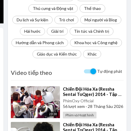
Thú cưng và Động vật
Thể thao
Du lịch và Sự kiện
Trò chơi
Mọi người và Blog
Hài hước
Giải trí
Tin tức và Chính trị
Hướng dẫn và Phong cách
Khoa học và Công nghệ
Giáo dục và Kiến thức
Khác
Tự động phát
Video tiếp theo
⁣Chiến Đội Hỏa Xa (Ressha
Sentai ToQger) 2014 - Tập 37
| Thuyết Minh
PhimOxy Official
56
lượt xem
·
28 Tháng Sáu 2026
23:38
Phim và Hoạt hình
⁣Chiến Đội Hỏa Xa (Ressha
Sentai ToQger) 2014 - Tập 24