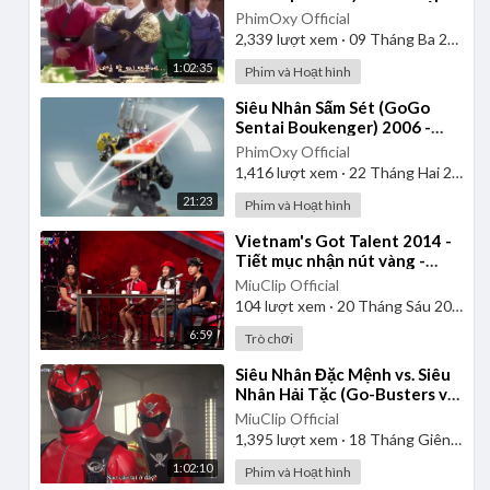
| Lồng Tiếng
PhimOxy Official
2,339
lượt xem
·
09 Tháng Ba 2025
1:02:35
Phim và Hoạt hình
⁣Siêu Nhân Sấm Sét (GoGo
Sentai Boukenger) 2006 -
Tập 2 | Thuyết Minh
PhimOxy Official
1,416
lượt xem
·
22 Tháng Hai 2025
21:23
Phim và Hoạt hình
⁣Vietnam's Got Talent 2014 -
Tiết mục nhận nút vàng -
Nhóm 4 chị em
MiuClip Official
104
lượt xem
·
20 Tháng Sáu 2025
6:59
Trò chơi
⁣Siêu Nhân Đặc Mệnh vs. Siêu
Nhân Hải Tặc (Go-Busters vs.
Gokaiger) | Vietsub
MiuClip Official
1,395
lượt xem
·
18 Tháng Giêng 2025
1:02:10
Phim và Hoạt hình