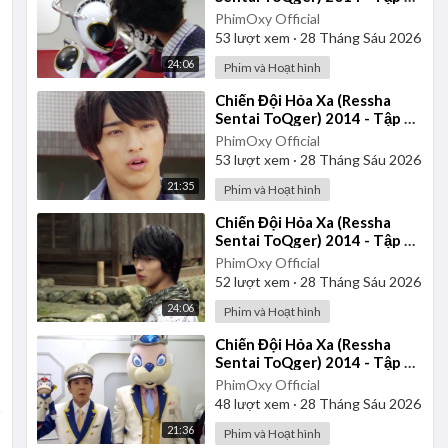
| Thuyết Minh
PhimOxy Official
53
lượt xem
·
28 Tháng Sáu 2026
24:06
Phim và Hoạt hình
⁣Chiến Đội Hỏa Xa (Ressha
Sentai ToQger) 2014 - Tập 33
| Thuyết Minh
PhimOxy Official
53
lượt xem
·
28 Tháng Sáu 2026
21:35
Phim và Hoạt hình
⁣Chiến Đội Hỏa Xa (Ressha
Sentai ToQger) 2014 - Tập 23
| Thuyết Minh
PhimOxy Official
52
lượt xem
·
28 Tháng Sáu 2026
24:06
Phim và Hoạt hình
⁣Chiến Đội Hỏa Xa (Ressha
Sentai ToQger) 2014 - Tập 35
| Thuyết Minh
PhimOxy Official
48
lượt xem
·
28 Tháng Sáu 2026
21:36
Phim và Hoạt hình