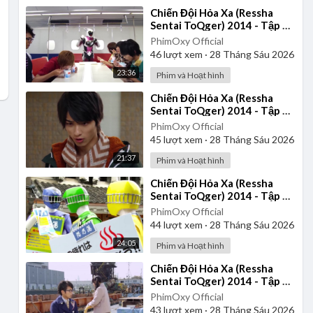
⁣Chiến Đội Hỏa Xa (Ressha
Sentai ToQger) 2014 - Tập 21
| Thuyết Minh
PhimOxy Official
46
lượt xem
·
28 Tháng Sáu 2026
23:36
Phim và Hoạt hình
⁣Chiến Đội Hỏa Xa (Ressha
Sentai ToQger) 2014 - Tập 36
| Thuyết Minh
PhimOxy Official
45
lượt xem
·
28 Tháng Sáu 2026
21:37
Phim và Hoạt hình
⁣Chiến Đội Hỏa Xa (Ressha
Sentai ToQger) 2014 - Tập 26
| Thuyết Minh
PhimOxy Official
44
lượt xem
·
28 Tháng Sáu 2026
24:05
Phim và Hoạt hình
⁣Chiến Đội Hỏa Xa (Ressha
Sentai ToQger) 2014 - Tập 39
| Thuyết Minh
PhimOxy Official
43
lượt xem
·
28 Tháng Sáu 2026