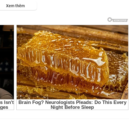
s://viet.tube/watch/chien-....doi-hoa-xa-ressha-se
Xem thêm