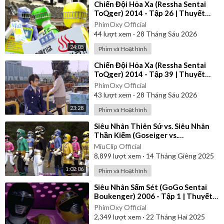
⁣Chiến Đội Hỏa Xa (Ressha Sentai
ToQger) 2014 - Tập 26 | Thuyết
Minh
PhimOxy Official
44
lượt xem
·
28 Tháng Sáu 2026
24:05
Phim và Hoạt hình
⁣Chiến Đội Hỏa Xa (Ressha Sentai
ToQger) 2014 - Tập 39 | Thuyết
Minh
PhimOxy Official
43
lượt xem
·
28 Tháng Sáu 2026
23:28
Phim và Hoạt hình
⁣Siêu Nhân Thiên Sứ vs. Siêu Nhân
Thần Kiếm (Goseiger vs.
Shinkenger) | Vietsub
MiuClip Official
8,899
lượt xem
·
14 Tháng Giêng 2025
1:02:06
Phim và Hoạt hình
⁣Siêu Nhân Sấm Sét (GoGo Sentai
Boukenger) 2006 - Tập 1 | Thuyết
Minh
PhimOxy Official
2,349
lượt xem
·
22 Tháng Hai 2025