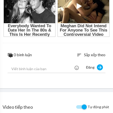
0 bình luận
Sắp xếp theo
sort
Đăng
Video tiếp theo
Tự động phát