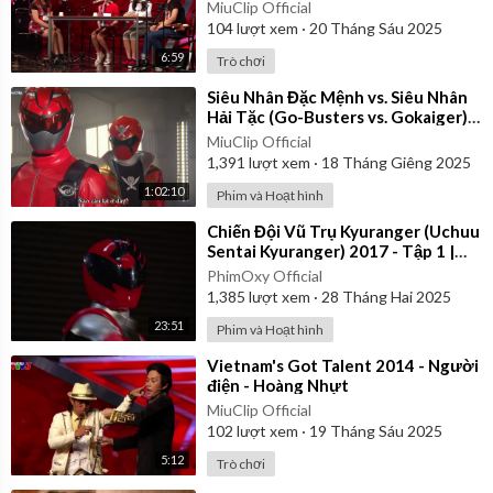
MiuClip Official
104
lượt xem
·
20 Tháng Sáu 2025
6:59
Trò chơi
⁣Siêu Nhân Đặc Mệnh vs. Siêu Nhân
Hải Tặc (Go-Busters vs. Gokaiger) |
Vietsub
MiuClip Official
1,391
lượt xem
·
18 Tháng Giêng 2025
1:02:10
Phim và Hoạt hình
⁣Chiến Đội Vũ Trụ Kyuranger (Uchuu
Sentai Kyuranger) 2017 - Tập 1 |
Thuyết Minh
PhimOxy Official
1,385
lượt xem
·
28 Tháng Hai 2025
23:51
Phim và Hoạt hình
⁣Vietnam's Got Talent 2014 - Người
điện - Hoàng Nhựt
MiuClip Official
102
lượt xem
·
19 Tháng Sáu 2025
5:12
Trò chơi