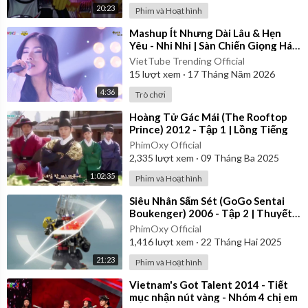
20:23
Phim và Hoạt hình
⁣Mashup Ít Nhưng Dài Lâu & Hẹn
Yêu - Nhi Nhi | Sàn Chiến Giọng Hát
- Tập 8
VietTube Trending Official
15
lượt xem
·
17 Tháng Năm 2026
4:36
Trò chơi
⁣Hoàng Tử Gác Mái (The Rooftop
Prince) 2012 - Tập 1 | Lồng Tiếng
PhimOxy Official
2,335
lượt xem
·
09 Tháng Ba 2025
1:02:35
Phim và Hoạt hình
⁣Siêu Nhân Sấm Sét (GoGo Sentai
Boukenger) 2006 - Tập 2 | Thuyết
Minh
PhimOxy Official
1,416
lượt xem
·
22 Tháng Hai 2025
21:23
Phim và Hoạt hình
⁣Vietnam's Got Talent 2014 - Tiết
mục nhận nút vàng - Nhóm 4 chị em