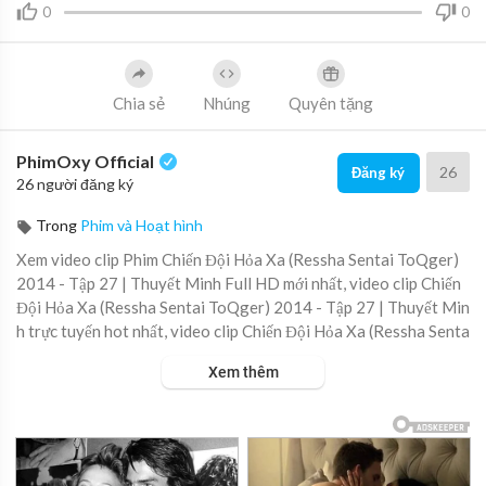
0
0
Chia sẻ
Nhúng
Quyên tặng
PhimOxy Official
26
Đăng ký
26 người đăng ký
Trong
Phim và Hoạt hình
Xem video clip Phim Chiến Đội Hỏa Xa (Ressha Sentai ToQger)
2014 - Tập 27 | Thuyết Minh Full HD mới nhất, video clip Chiến
Đội Hỏa Xa (Ressha Sentai ToQger) 2014 - Tập 27 | Thuyết Min
h trực tuyến hot nhất, video clip Chiến Đội Hỏa Xa (Ressha Senta
i ToQger) 2014 - Tập 27 | Thuyết Minh online hay nhất.
Xem thêm
▶ Xem danh sách phát Full tập tại đây:
https://viet.tube/watch/c
hien-....doi-hoa-xa-ressha-se