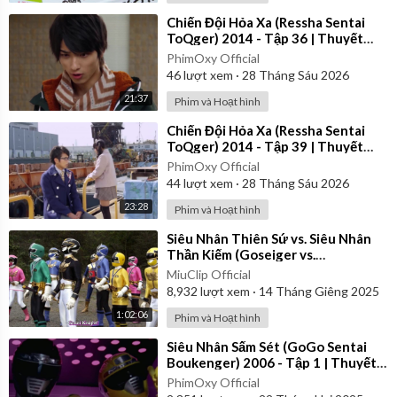
⁣Chiến Đội Hỏa Xa (Ressha Sentai
ToQger) 2014 - Tập 36 | Thuyết
Minh
PhimOxy Official
46
lượt xem
·
28 Tháng Sáu 2026
21:37
Phim và Hoạt hình
⁣Chiến Đội Hỏa Xa (Ressha Sentai
ToQger) 2014 - Tập 39 | Thuyết
Minh
PhimOxy Official
44
lượt xem
·
28 Tháng Sáu 2026
23:28
Phim và Hoạt hình
⁣Siêu Nhân Thiên Sứ vs. Siêu Nhân
Thần Kiếm (Goseiger vs.
Shinkenger) | Vietsub
MiuClip Official
8,932
lượt xem
·
14 Tháng Giêng 2025
1:02:06
Phim và Hoạt hình
⁣Siêu Nhân Sấm Sét (GoGo Sentai
Boukenger) 2006 - Tập 1 | Thuyết
Minh
PhimOxy Official