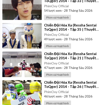
ToQger) 2014 - Tập 33 | Thuyết
Minh
PhimOxy Official
54
lượt xem
·
28 Tháng Sáu 2026
21:35
Phim và Hoạt hình
⁣Chiến Đội Hỏa Xa (Ressha Sentai
ToQger) 2014 - Tập 35 | Thuyết
Minh
PhimOxy Official
49
lượt xem
·
28 Tháng Sáu 2026
21:36
Phim và Hoạt hình
⁣Chiến Đội Hỏa Xa (Ressha Sentai
ToQger) 2014 - Tập 21 | Thuyết
Minh
PhimOxy Official
47
lượt xem
·
28 Tháng Sáu 2026
23:36
Phim và Hoạt hình
⁣Chiến Đội Hỏa Xa (Ressha Sentai
ToQger) 2014 - Tập 26 | Thuyết
Minh
PhimOxy Official
46
lượt xem
·
28 Tháng Sáu 2026
24:05
Phim và Hoạt hình