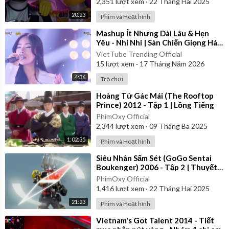
2,351
lượt xem
·
22 Tháng Hai 2025
20:23
Phim và Hoạt hình
⁣Mashup Ít Nhưng Dài Lâu & Hẹn
Yêu - Nhi Nhi | Sàn Chiến Giọng Hát
- Tập 8
VietTube Trending Official
15
lượt xem
·
17 Tháng Năm 2026
4:36
Trò chơi
⁣Hoàng Tử Gác Mái (The Rooftop
Prince) 2012 - Tập 1 | Lồng Tiếng
PhimOxy Official
2,344
lượt xem
·
09 Tháng Ba 2025
1:02:35
Phim và Hoạt hình
⁣Siêu Nhân Sấm Sét (GoGo Sentai
Boukenger) 2006 - Tập 2 | Thuyết
Minh
PhimOxy Official
1,416
lượt xem
·
22 Tháng Hai 2025
21:23
Phim và Hoạt hình
⁣Vietnam's Got Talent 2014 - Tiết