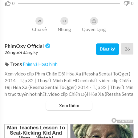
0
0
Chia sẻ
Nhúng
Quyên tặng
PhimOxy Official
26
Đăng ký
26 người đăng ký
Trong
Phim và Hoạt hình
Xem video clip Phim Chiến Đội Hỏa Xa (Ressha Sentai ToQger)
2014 - Tập 32 | Thuyết Minh Full HD mới nhất, video clip Chiến
Đội Hỏa Xa (Ressha Sentai ToQger) 2014 - Tập 32 | Thuyết Min
h trực tuyến hot nhất, video clip Chiến Đội Hỏa Xa (Ressha Senta
i ToQger) 2014 - Tập 32 | Thuyết Minh online hay nhất.
Xem thêm
▶ Xem danh sách phát Full tập tại đây:
https://viet.tube/watch/c
hien-....doi-hoa-xa-ressha-se