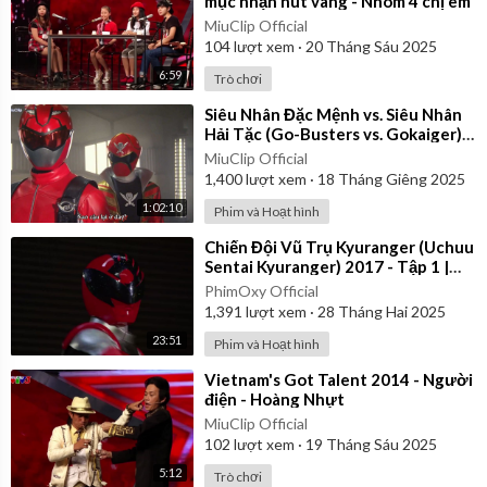
mục nhận nút vàng - Nhóm 4 chị em
MiuClip Official
104
lượt xem
·
20 Tháng Sáu 2025
6:59
Trò chơi
⁣Siêu Nhân Đặc Mệnh vs. Siêu Nhân
Hải Tặc (Go-Busters vs. Gokaiger) |
Vietsub
MiuClip Official
1,400
lượt xem
·
18 Tháng Giêng 2025
1:02:10
Phim và Hoạt hình
⁣Chiến Đội Vũ Trụ Kyuranger (Uchuu
Sentai Kyuranger) 2017 - Tập 1 |
Thuyết Minh
PhimOxy Official
1,391
lượt xem
·
28 Tháng Hai 2025
23:51
Phim và Hoạt hình
⁣Vietnam's Got Talent 2014 - Người
điện - Hoàng Nhựt
MiuClip Official
102
lượt xem
·
19 Tháng Sáu 2025
5:12
Trò chơi