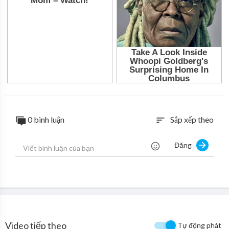
0 bình luận
Sắp xếp theo
sort
Đăng
Video tiếp theo
Tự động phát