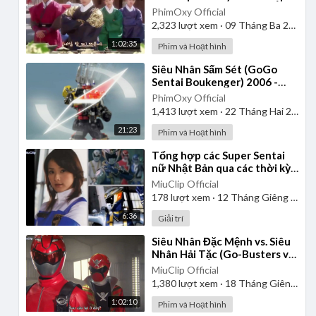
| Lồng Tiếng
PhimOxy Official
2,323
lượt xem
·
09 Tháng Ba 2025
1:02:35
Phim và Hoạt hình
⁣Siêu Nhân Sấm Sét (GoGo
Sentai Boukenger) 2006 -
Tập 2 | Thuyết Minh
PhimOxy Official
1,413
lượt xem
·
22 Tháng Hai 2025
21:23
Phim và Hoạt hình
⁣Tổng hợp các Super Sentai
nữ Nhật Bản qua các thời kỳ
từ 1975-2013
MiuClip Official
178
lượt xem
·
12 Tháng Giêng 2025
6:36
Giải trí
⁣Siêu Nhân Đặc Mệnh vs. Siêu
Nhân Hải Tặc (Go-Busters vs.
Gokaiger) | Vietsub
MiuClip Official
1,380
lượt xem
·
18 Tháng Giêng 2025
1:02:10
Phim và Hoạt hình