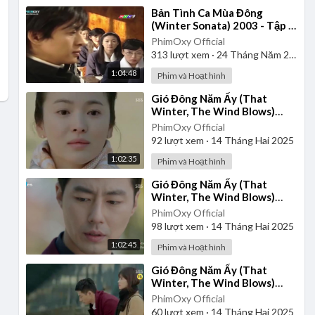
⁣Bản Tình Ca Mùa Đông
(Winter Sonata) 2003 - Tập 1
| Lồng Tiếng
PhimOxy Official
313
lượt xem
·
24 Tháng Năm 2025
1:04:48
Phim và Hoạt hình
⁣Gió Đông Năm Ấy (That
Winter, The Wind Blows)
2013 - Tập 1 | Lồng Tiếng
PhimOxy Official
92
lượt xem
·
14 Tháng Hai 2025
1:02:35
Phim và Hoạt hình
⁣Gió Đông Năm Ấy (That
Winter, The Wind Blows)
2013 - Tập 1 | Vietsub
PhimOxy Official
98
lượt xem
·
14 Tháng Hai 2025
1:02:45
Phim và Hoạt hình
⁣Gió Đông Năm Ấy (That
Winter, The Wind Blows)
2013 - Tập 3 | Lồng Tiếng
PhimOxy Official
60
lượt xem
·
14 Tháng Hai 2025