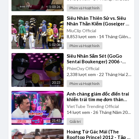
1:03:26
Phim và Hoạt hình
⁣Siêu Nhân Thiên Sứ vs. Siêu
Nhân Thần Kiếm (Goseiger vs.
Shinkenger) | Vietsub
MiuClip Official
8,853
lượt xem
·
14 Tháng Giêng 2025
1:02:06
Phim và Hoạt hình
⁣Siêu Nhân Sấm Sét (GoGo
Sentai Boukenger) 2006 -
Tập 1 | Thuyết Minh
PhimOxy Official
2,338
lượt xem
·
22 Tháng Hai 2025
20:23
Phim và Hoạt hình
⁣Anh chàng giám đốc điển trai
khiến trái tim mẹ đơn thân
rung động | Bạn Muốn Hẹn Hò
VietTube Trending Official
14
lượt xem
·
26 Tháng Năm 2026
21:43
Giải trí
⁣Hoàng Tử Gác Mái (The
Rooftop Prince) 2012 - Tập 1