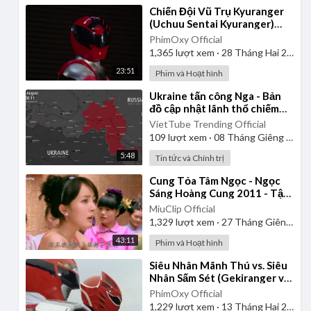
⁣Chiến Đội Vũ Trụ Kyuranger
(Uchuu Sentai Kyuranger)
2017 - Tập 1 | Thuyết Minh
PhimOxy Official
1,365
lượt xem
·
28 Tháng Hai 2025
23:51
Phim và Hoạt hình
⁣Ukraine tấn công Nga - Bản
đồ cập nhật lãnh thổ chiếm
đóng Kursk từ ngày
VietTube Trending Official
06/08/2024 đến 06/01/2025
109
lượt xem
·
08 Tháng Giêng 2025
5:48
Tin tức và Chính trị
⁣Cung Tỏa Tâm Ngọc - Ngọc
Sáng Hoàng Cung 2011 - Tập
1 | Thuyết Minh
MiuClip Official
1,329
lượt xem
·
27 Tháng Giêng 2025
43:11
Phim và Hoạt hình
⁣Siêu Nhân Mãnh Thú vs. Siêu
Nhân Sấm Sét (Gekiranger vs.
Boukenger) 2008 | Vietsub
PhimOxy Official
1,229
lượt xem
·
13 Tháng Hai 2025