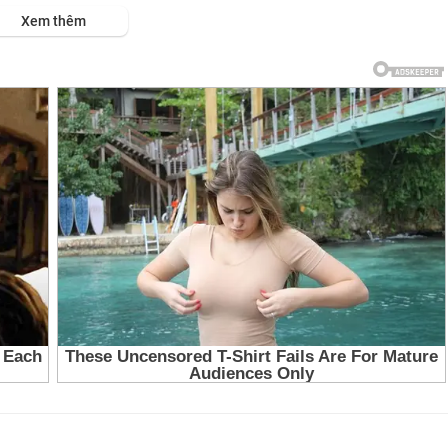
ps://viet.tube/watch/gio-do....ng-nam-ay-that-winte
Xem thêm