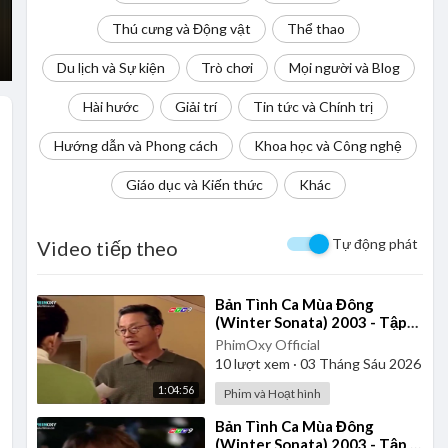
Thú cưng và Động vật
Thể thao
Du lịch và Sự kiện
Trò chơi
Mọi người và Blog
Hài hước
Giải trí
Tin tức và Chính trị
Hướng dẫn và Phong cách
Khoa học và Công nghệ
Giáo dục và Kiến thức
Khác
Tự động phát
Video tiếp theo
⁣Bản Tình Ca Mùa Đông
(Winter Sonata) 2003 - Tập
16 | Lồng Tiếng
PhimOxy Official
10
lượt xem
·
03 Tháng Sáu 2026
1:04:56
Phim và Hoạt hình
⁣Bản Tình Ca Mùa Đông
(Winter Sonata) 2003 - Tập 6