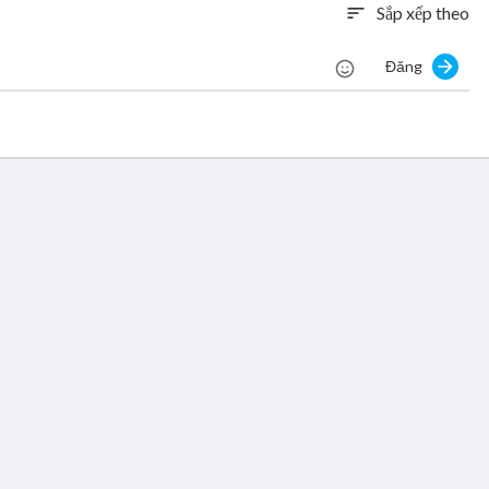
Sắp xếp theo
sort
Đăng