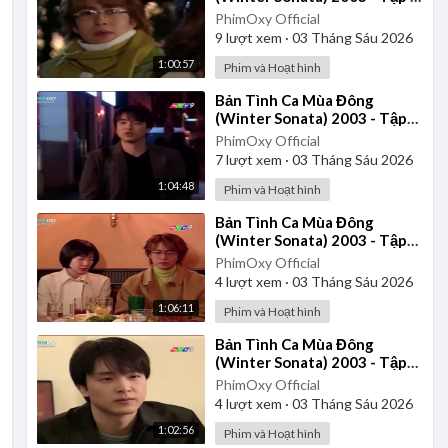
| Lồng Tiếng
PhimOxy Official
9
lượt xem
·
03 Tháng Sáu 2026
1:00:57
Phim và Hoạt hình
⁣Bản Tình Ca Mùa Đông
(Winter Sonata) 2003 - Tập
17 | Lồng Tiếng
PhimOxy Official
7
lượt xem
·
03 Tháng Sáu 2026
1:04:48
Phim và Hoạt hình
⁣Bản Tình Ca Mùa Đông
(Winter Sonata) 2003 - Tập
15 | Lồng Tiếng
PhimOxy Official
4
lượt xem
·
03 Tháng Sáu 2026
1:06:11
Phim và Hoạt hình
⁣Bản Tình Ca Mùa Đông
(Winter Sonata) 2003 - Tập
19 | Lồng Tiếng
PhimOxy Official
4
lượt xem
·
03 Tháng Sáu 2026
1:02:56
Phim và Hoạt hình