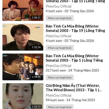
Sonata) 2003 - Tập 15 | Lồng Tiếng
PhimOxy Official
4
lượt xem
·
03 Tháng Sáu 2026
1:06:11
Phim và Hoạt hình
⁣Bản Tình Ca Mùa Đông (Winter
Sonata) 2003 - Tập 19 | Lồng Tiếng
PhimOxy Official
4
lượt xem
·
03 Tháng Sáu 2026
1:02:56
Phim và Hoạt hình
⁣Bản Tình Ca Mùa Đông (Winter
Sonata) 2003 - Tập 1 | Lồng Tiếng
PhimOxy Official
317
lượt xem
·
24 Tháng Năm 2025
1:04:48
Phim và Hoạt hình
⁣Gió Đông Năm Ấy (That Winter,
The Wind Blows) 2013 - Tập 1 |
Lồng Tiếng
PhimOxy Official
94
lượt xem
·
14 Tháng Hai 2025
1:02:35
Phim và Hoạt hình