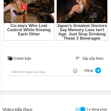
0 bình luận
Sắp xếp theo
sort
Đăng
Video tiếp theo
Tự động phát