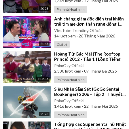
2,349
lượt xem
·
22 Tháng Hai 2025
20:23
Phim và Hoạt hình
⁣Anh chàng giám đốc điển trai khiến
trái tim mẹ đơn thân rung động |
Bạn Muốn Hẹn Hò
VietTube Trending Official
14
lượt xem
·
26 Tháng Năm 2026
21:43
Giải trí
⁣Hoàng Tử Gác Mái (The Rooftop
Prince) 2012 - Tập 1 | Lồng Tiếng
PhimOxy Official
2,330
lượt xem
·
09 Tháng Ba 2025
1:02:35
Phim và Hoạt hình
⁣Siêu Nhân Sấm Sét (GoGo Sentai
Boukenger) 2006 - Tập 2 | Thuyết
Minh
PhimOxy Official
1,416
lượt xem
·
22 Tháng Hai 2025
21:23
Phim và Hoạt hình
⁣Tổng hợp các Super Sentai nữ Nhật