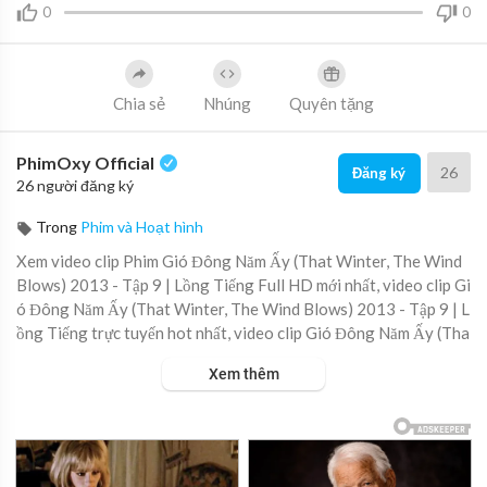
0
0
Chia sẻ
Nhúng
Quyên tặng
PhimOxy Official
26
Đăng ký
26 người đăng ký
Trong
Phim và Hoạt hình
Xem video clip Phim Gió Đông Năm Ấy (That Winter, The Wind
Blows) 2013 - Tập 9 | Lồng Tiếng Full HD mới nhất, video clip Gi
ó Đông Năm Ấy (That Winter, The Wind Blows) 2013 - Tập 9 | L
ồng Tiếng trực tuyến hot nhất, video clip Gió Đông Năm Ấy (Tha
t Winter, The Wind Blows) 2013 - Tập 9 | Lồng Tiếng online hay
Xem thêm
nhất.
▶ Xem danh sách phát Full tập tại đây:
https://viet.tube/watch/
gio-do....ng-nam-ay-that-winte