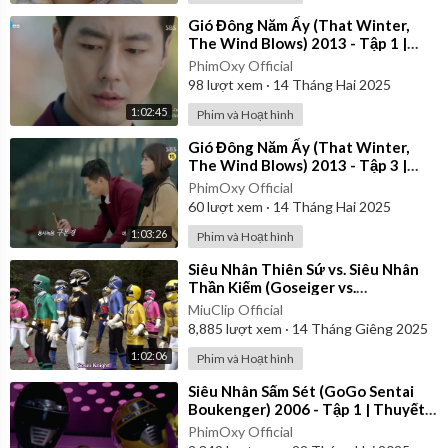
⁣Gió Đông Năm Ấy (That Winter,
The Wind Blows) 2013 - Tập 1 |
Vietsub
PhimOxy Official
98
lượt xem
·
14 Tháng Hai 2025
1:02:45
Phim và Hoạt hình
⁣Gió Đông Năm Ấy (That Winter,
The Wind Blows) 2013 - Tập 3 |
Lồng Tiếng
PhimOxy Official
60
lượt xem
·
14 Tháng Hai 2025
1:03:26
Phim và Hoạt hình
⁣Siêu Nhân Thiên Sứ vs. Siêu Nhân
Thần Kiếm (Goseiger vs.
Shinkenger) | Vietsub
MiuClip Official
8,885
lượt xem
·
14 Tháng Giêng 2025
1:02:06
Phim và Hoạt hình
⁣Siêu Nhân Sấm Sét (GoGo Sentai
Boukenger) 2006 - Tập 1 | Thuyết
Minh
PhimOxy Official