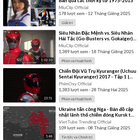
Bản qua các thời kỳ từ 1975-2013
MiuClip Official
178
lượt xem
·
12 Tháng Giêng 2025
6:36
Giải trí
⁣Siêu Nhân Đặc Mệnh vs. Siêu Nhân
Hải Tặc (Go-Busters vs. Gokaiger) |
Vietsub
MiuClip Official
1,389
lượt xem
·
18 Tháng Giêng 2025
1:02:10
Phim và Hoạt hình
⁣Chiến Đội Vũ Trụ Kyuranger (Uchuu
Sentai Kyuranger) 2017 - Tập 1 |
Thuyết Minh
PhimOxy Official
1,383
lượt xem
·
28 Tháng Hai 2025
23:51
Phim và Hoạt hình
⁣Ukraine tấn công Nga - Bản đồ cập
nhật lãnh thổ chiếm đóng Kursk từ
ngày 06/08/2024 đến 06/01/2025
VietTube Trending Official
109
lượt xem
·
08 Tháng Giêng 2025
5:48
Tin tức và Chính trị