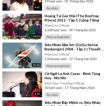
10
lượt xem
·
05 Tháng Sáu 2026
4:43
Âm nhạc
⁣Hoàng Tử Gác Mái (The Rooftop
Prince) 2012 - Tập 1 | Lồng Tiếng
PhimOxy Official
2,328
lượt xem
·
09 Tháng Ba 2025
1:02:35
Phim và Hoạt hình
⁣Siêu Nhân Sấm Sét (GoGo Sentai
Boukenger) 2006 - Tập 2 | Thuyết
Minh
PhimOxy Official
1,416
lượt xem
·
22 Tháng Hai 2025
21:23
Phim và Hoạt hình
⁣Cứ Ngỡ Là Anh Cover - Đinh Tùng
Huy - Nhi Nhi
VietTube Trending Official
10
lượt xem
·
17 Tháng Năm 2026
4:52
Âm nhạc
⁣Siêu Nhân Đặc Mệnh vs. Siêu Nhân