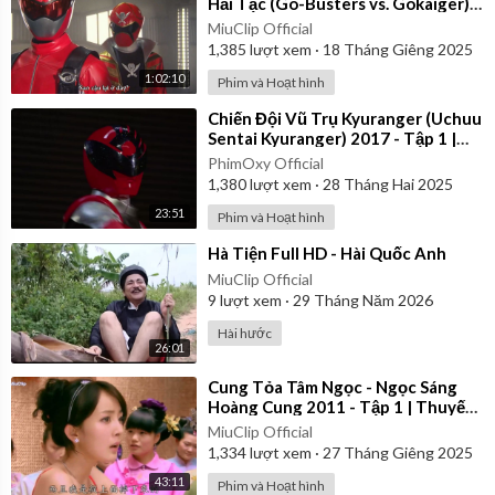
Hải Tặc (Go-Busters vs. Gokaiger) |
Vietsub
MiuClip Official
1,385
lượt xem
·
18 Tháng Giêng 2025
1:02:10
Phim và Hoạt hình
⁣Chiến Đội Vũ Trụ Kyuranger (Uchuu
Sentai Kyuranger) 2017 - Tập 1 |
Thuyết Minh
PhimOxy Official
1,380
lượt xem
·
28 Tháng Hai 2025
23:51
Phim và Hoạt hình
⁣Hà Tiện Full HD - Hài Quốc Anh
MiuClip Official
9
lượt xem
·
29 Tháng Năm 2026
Hài hước
26:01
⁣Cung Tỏa Tâm Ngọc - Ngọc Sáng
Hoàng Cung 2011 - Tập 1 | Thuyết
Minh
MiuClip Official
1,334
lượt xem
·
27 Tháng Giêng 2025
43:11
Phim và Hoạt hình