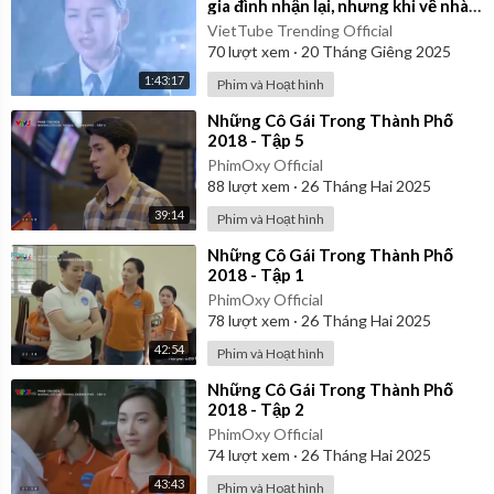
gia đình nhận lại, nhưng khi về nhà
thì bị đối xử tệ bạc
VietTube Trending Official
70
lượt xem
·
20 Tháng Giêng 2025
1:43:17
Phim và Hoạt hình
⁣Những Cô Gái Trong Thành Phố
2018 - Tập 5
PhimOxy Official
88
lượt xem
·
26 Tháng Hai 2025
39:14
Phim và Hoạt hình
⁣Những Cô Gái Trong Thành Phố
2018 - Tập 1
PhimOxy Official
78
lượt xem
·
26 Tháng Hai 2025
42:54
Phim và Hoạt hình
⁣Những Cô Gái Trong Thành Phố
2018 - Tập 2
PhimOxy Official
74
lượt xem
·
26 Tháng Hai 2025
43:43
Phim và Hoạt hình