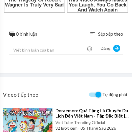
0 bình luận
Sắp xếp theo
sort
Đăng
Video tiếp theo
Tự động phát
⁣Doraemon: Quà Tặng Là Chuyến Du
Lịch Đến Việt Nam - Tập Đặc Biệt |
Bản Lồng Tiếng Full
VietTube Trending Official
32
lượt xem
·
05 Tháng Sáu 2026