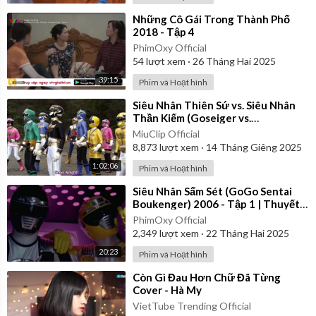
⁣Những Cô Gái Trong Thành Phố
2018 - Tập 4
PhimOxy Official
54
lượt xem
·
26 Tháng Hai 2025
39:15
Phim và Hoạt hình
⁣Siêu Nhân Thiên Sứ vs. Siêu Nhân
Thần Kiếm (Goseiger vs.
Shinkenger) | Vietsub
MiuClip Official
8,873
lượt xem
·
14 Tháng Giêng 2025
1:02:06
Phim và Hoạt hình
⁣Siêu Nhân Sấm Sét (GoGo Sentai
Boukenger) 2006 - Tập 1 | Thuyết
Minh
PhimOxy Official
2,349
lượt xem
·
22 Tháng Hai 2025
20:23
Phim và Hoạt hình
⁣Còn Gì Đau Hơn Chữ Đã Từng
Cover - Hà My
VietTube Trending Official