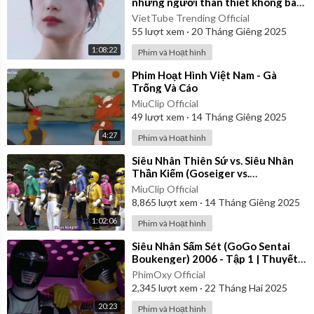
những người thân thiết không bao
giờ rời xa ai ngờ tất cả đều có
VietTube Trending Official
55
lượt xem
·
20 Tháng Giêng 2025
1:08:22
Phim và Hoạt hình
⁣Phim Hoạt Hình Việt Nam - Gà
Trống Và Cáo
MiuClip Official
49
lượt xem
·
14 Tháng Giêng 2025
4:27
Phim và Hoạt hình
⁣Siêu Nhân Thiên Sứ vs. Siêu Nhân
Thần Kiếm (Goseiger vs.
Shinkenger) | Vietsub
MiuClip Official
8,865
lượt xem
·
14 Tháng Giêng 2025
1:02:06
Phim và Hoạt hình
⁣Siêu Nhân Sấm Sét (GoGo Sentai
Boukenger) 2006 - Tập 1 | Thuyết
Minh
PhimOxy Official
2,345
lượt xem
·
22 Tháng Hai 2025
20:23
Phim và Hoạt hình