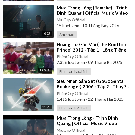
⁣Mưa Trong Lòng (Remake) - Trịnh
Đình Quang | Official Music Video
MiuClip Official
15
lượt xem
·
10 Tháng Bảy 2026
6:29
Âm nhạc
⁣Hoàng Tử Gác Mái (The Rooftop
Prince) 2012 - Tập 1 | Lồng Tiếng
PhimOxy Official
2,326
lượt xem
·
09 Tháng Ba 2025
1:02:35
Phim và Hoạt hình
⁣Siêu Nhân Sấm Sét (GoGo Sentai
Boukenger) 2006 - Tập 2 | Thuyết
Minh
PhimOxy Official
1,415
lượt xem
·
22 Tháng Hai 2025
21:23
Phim và Hoạt hình
⁣Mưa Trong Lòng - Trịnh Đình
Quang | Official Music Video
MiuClip Official