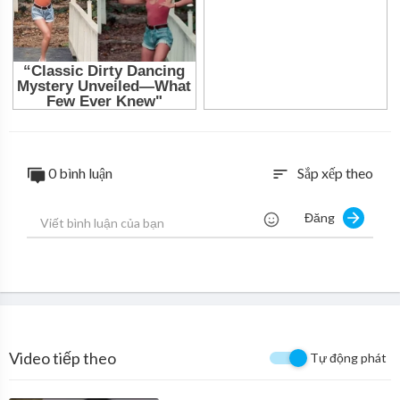
0 bình luận
Sắp xếp theo
sort
Đăng
Video tiếp theo
Tự động phát