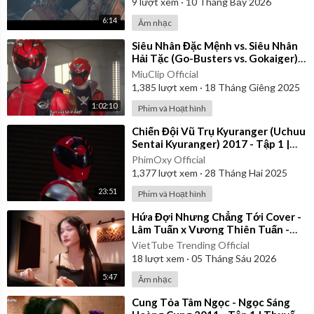
9
lượt xem
·
10 Tháng Bảy 2026
6:14
Âm nhạc
⁣Siêu Nhân Đặc Mệnh vs. Siêu Nhân
Hải Tặc (Go-Busters vs. Gokaiger) |
Vietsub
MiuClip Official
1,385
lượt xem
·
18 Tháng Giêng 2025
1:02:10
Phim và Hoạt hình
⁣Chiến Đội Vũ Trụ Kyuranger (Uchuu
Sentai Kyuranger) 2017 - Tập 1 |
Thuyết Minh
PhimOxy Official
1,377
lượt xem
·
28 Tháng Hai 2025
23:51
Phim và Hoạt hình
⁣Hứa Đợi Nhưng Chẳng Tới Cover -
Lâm Tuấn x Vương Thiên Tuấn -
Kiều Chi
VietTube Trending Official
18
lượt xem
·
05 Tháng Sáu 2026
5:47
Âm nhạc
⁣Cung Tỏa Tâm Ngọc - Ngọc Sáng