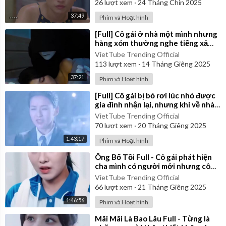
26
lượt xem
·
24 Tháng Chín 2025
37:49
Phim và Hoạt hình
⁣[Full] Cô gái ở nhà một mình nhưng
hàng xóm thường nghe tiếng xả
nước ở nhà cô lúc 1 giờ khuya
VietTube Trending Official
113
lượt xem
·
14 Tháng Giêng 2025
37:21
Phim và Hoạt hình
⁣[Full] Cô gái bị bỏ rơi lúc nhỏ được
gia đình nhận lại, nhưng khi về nhà
thì bị đối xử tệ bạc
VietTube Trending Official
70
lượt xem
·
20 Tháng Giêng 2025
1:43:17
Phim và Hoạt hình
⁣Ông Bố Tồi Full - Cô gái phát hiện
cha mình có người mới nhưng cô
không nói cho mẹ mình
VietTube Trending Official
66
lượt xem
·
21 Tháng Giêng 2025
1:46:56
Phim và Hoạt hình
⁣Mãi Mãi Là Bao Lâu Full - Từng là