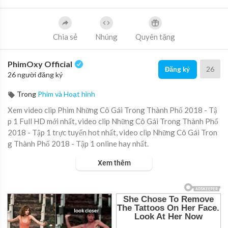
Chia sẻ
Nhúng
Quyên tặng
PhimOxy Official
26
Đăng ký
26 người đăng ký
Trong
Phim và Hoạt hình
Xem video clip Phim Những Cô Gái Trong Thành Phố 2018 - Tậ
p 1 Full HD mới nhất, video clip Những Cô Gái Trong Thành Phố
2018 - Tập 1 trực tuyến hot nhất, video clip Những Cô Gái Tron
g Thành Phố 2018 - Tập 1 online hay nhất.
Xem thêm
▶ Xem danh sách phát Full tập tại đây:
https://viet.tube/watch/
hqccHZ....YzntNfVSF/list/uI82J