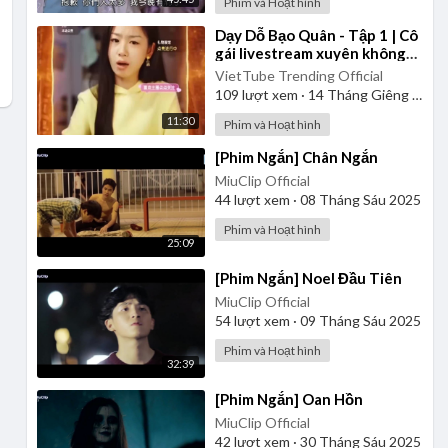
Phim và Hoạt hình
⁣Dạy Dỗ Bạo Quân - Tập 1 | Cô
gái livestream xuyên không
vào thời cổ đại | Review Phim
VietTube Trending Official
109
lượt xem
·
14 Tháng Giêng 2025
11:30
Phim và Hoạt hình
⁣[Phim Ngắn] Chân Ngắn
MiuClip Official
44
lượt xem
·
08 Tháng Sáu 2025
Phim và Hoạt hình
25:09
⁣[Phim Ngắn] Noel Đầu Tiên
MiuClip Official
54
lượt xem
·
09 Tháng Sáu 2025
Phim và Hoạt hình
32:39
⁣[Phim Ngắn] Oan Hồn
MiuClip Official
42
lượt xem
·
30 Tháng Sáu 2025