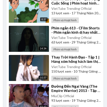
Cuộc Sống | Phim hoạt hình
cổ tích Việt Nam
VietTube Trending Official
13
lượt xem
·
17 Tháng Năm 2026
8:37
Phim và Hoạt hình
⁣Phim ngắn 613 - CFilm Shorts
- Phim ngắn kinh dị hay nhất
2023
VietTube Trending Official
63
lượt xem
·
29 Tháng Giêng 2025
14:34
Phim và Hoạt hình
⁣Thay Trời Hành Đạo - Tập 1 |
Hàng xóm hống hách làm thịt
chú chó của cô gái | Review
VietTube Trending Official
Phim
150
lượt xem
·
10 Tháng Giêng 2025
10:37
Phim và Hoạt hình
⁣Đường Đến Ngai Vàng (The
Empire Warrior) 2013 - Tập 1
| Thuyết Minh
MiuClip Official
93
lượt xem
·
19 Tháng Giêng 2025
45:45