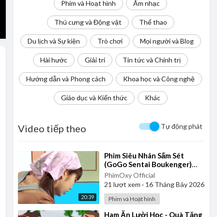
Phim và Hoạt hình
Âm nhạc
Thú cưng và Động vật
Thể thao
Du lịch và Sự kiện
Trò chơi
Mọi người và Blog
Hài hước
Giải trí
Tin tức và Chính trị
Hướng dẫn và Phong cách
Khoa học và Công nghệ
Giáo dục và Kiến thức
Khác
Tự động phát
Video tiếp theo
⁣Phim Siêu Nhân Sấm Sét
(GoGo Sentai Boukenger)
2006 - Tập 26 | Thuyết Minh
PhimOxy Official
21
lượt xem
·
16 Tháng Bảy 2026
20:39
Phim và Hoạt hình
⁣Ham Ăn Lười Học - Quà Tặng