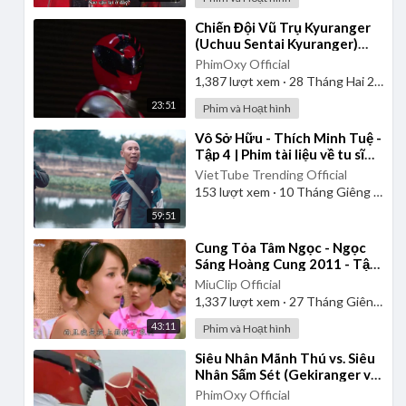
⁣Chiến Đội Vũ Trụ Kyuranger
(Uchuu Sentai Kyuranger)
2017 - Tập 1 | Thuyết Minh
PhimOxy Official
1,387
lượt xem
·
28 Tháng Hai 2025
23:51
Phim và Hoạt hình
⁣Vô Sở Hữu - Thích Minh Tuệ -
Tập 4 | Phim tài liệu về tu sĩ
đầu đà Phật giáo Việt Nam
VietTube Trending Official
153
lượt xem
·
10 Tháng Giêng 2025
59:51
⁣Cung Tỏa Tâm Ngọc - Ngọc
Sáng Hoàng Cung 2011 - Tập
1 | Thuyết Minh
MiuClip Official
1,337
lượt xem
·
27 Tháng Giêng 2025
43:11
Phim và Hoạt hình
⁣Siêu Nhân Mãnh Thú vs. Siêu
Nhân Sấm Sét (Gekiranger vs.
Boukenger) 2008 | Vietsub
PhimOxy Official