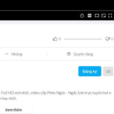
0
0
Nhúng
Quyên tặng
Đăng ký
10
Full HD mới nhất, video clip Phim Ngắn - Ngãi Ảnh trực tuyến hot n
e hay nhất.
Xem thêm