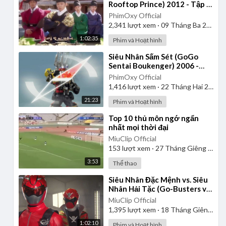
Rooftop Prince) 2012 - Tập 1
| Lồng Tiếng
PhimOxy Official
2,341
lượt xem
·
09 Tháng Ba 2025
1:02:35
Phim và Hoạt hình
⁣Siêu Nhân Sấm Sét (GoGo
Sentai Boukenger) 2006 -
Tập 2 | Thuyết Minh
PhimOxy Official
1,416
lượt xem
·
22 Tháng Hai 2025
21:23
Phim và Hoạt hình
⁣Top 10 thủ môn ngớ ngẩn
nhất mọi thời đại
MiuClip Official
153
lượt xem
·
27 Tháng Giêng 2025
3:53
Thể thao
⁣Siêu Nhân Đặc Mệnh vs. Siêu
Nhân Hải Tặc (Go-Busters vs.
Gokaiger) | Vietsub
MiuClip Official
1,395
lượt xem
·
18 Tháng Giêng 2025
1:02:10
Phim và Hoạt hình