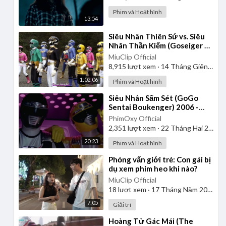
Phim và Hoạt hình
13:54
⁣Siêu Nhân Thiên Sứ vs. Siêu
Nhân Thần Kiếm (Goseiger vs.
Shinkenger) | Vietsub
MiuClip Official
8,915
lượt xem
·
14 Tháng Giêng 2025
1:02:06
Phim và Hoạt hình
⁣Siêu Nhân Sấm Sét (GoGo
Sentai Boukenger) 2006 -
Tập 1 | Thuyết Minh
PhimOxy Official
2,351
lượt xem
·
22 Tháng Hai 2025
20:23
Phim và Hoạt hình
⁣Phỏng vấn giới trẻ: Con gái bị
dụ xem phim heo khi nào?
MiuClip Official
18
lượt xem
·
17 Tháng Năm 2026
7:05
Giải trí
⁣Hoàng Tử Gác Mái (The