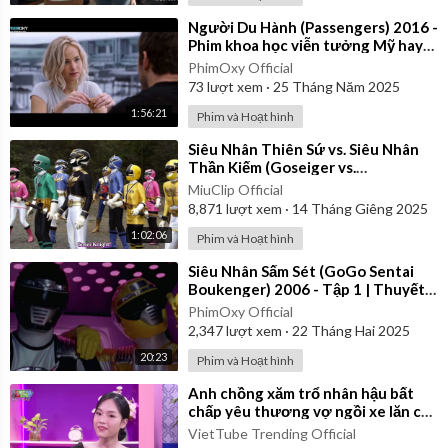
⁣Người Du Hành (Passengers) 2016 -
Phim khoa học viễn tưởng Mỹ hay
nhất | Vietsub
PhimOxy Official
73
lượt xem
·
25 Tháng Năm 2025
1:56:21
Phim và Hoạt hình
⁣Siêu Nhân Thiên Sứ vs. Siêu Nhân
Thần Kiếm (Goseiger vs.
Shinkenger) | Vietsub
MiuClip Official
8,871
lượt xem
·
14 Tháng Giêng 2025
1:02:06
Phim và Hoạt hình
⁣Siêu Nhân Sấm Sét (GoGo Sentai
Boukenger) 2006 - Tập 1 | Thuyết
Minh
PhimOxy Official
2,347
lượt xem
·
22 Tháng Hai 2025
20:23
Phim và Hoạt hình
⁣Anh chồng xăm trổ nhân hậu bất
chấp yêu thương vợ ngồi xe lăn cả
đời | Yêu Là Cưới
VietTube Trending Official