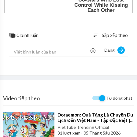
0 bình luận
Sắp xếp theo
sort
Đăng
Video tiếp theo
Tự động phát
⁣Doraemon: Quà Tặng Là Chuyến Du
Lịch Đến Việt Nam - Tập Đặc Biệt |
Bản Lồng Tiếng Full
VietTube Trending Official
31
lượt xem
·
05 Tháng Sáu 2026