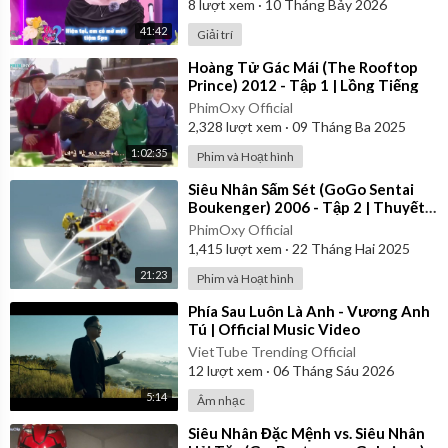
8
lượt xem
·
10 Tháng Bảy 2026
41:42
Giải trí
⁣Hoàng Tử Gác Mái (The Rooftop
Prince) 2012 - Tập 1 | Lồng Tiếng
PhimOxy Official
2,328
lượt xem
·
09 Tháng Ba 2025
1:02:35
Phim và Hoạt hình
⁣Siêu Nhân Sấm Sét (GoGo Sentai
Boukenger) 2006 - Tập 2 | Thuyết
Minh
PhimOxy Official
1,415
lượt xem
·
22 Tháng Hai 2025
21:23
Phim và Hoạt hình
⁣Phía Sau Luôn Là Anh - Vương Anh
Tú | Official Music Video
VietTube Trending Official
12
lượt xem
·
06 Tháng Sáu 2026
5:14
Âm nhạc
⁣Siêu Nhân Đặc Mệnh vs. Siêu Nhân