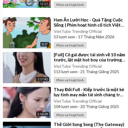
11:15
Phim và Hoạt hình
⁣Ham Ăn Lười Học - Quà Tặng Cuộc
Sống | Phim hoạt hình cổ tích Việt
Nam
VietTube Trending Official
13
lượt xem
·
17 Tháng Năm 2026
8:37
Phim và Hoạt hình
⁣[Full] Cô gái được tái sinh về 10 năm
trước, lật mặt hot boy của trường
là kẻ mưu mô độc ác
VietTube Trending Official
113
lượt xem
·
21 Tháng Giêng 2025
2:17:42
Phim và Hoạt hình
⁣Thay Đổi Full - Kiếp trước là một kẻ
lụy tình may mắn tái sinh chàng trai
quyết thay đổi số phận
VietTube Trending Official
104
lượt xem
·
20 Tháng Giêng 2025
1:16:28
Phim và Hoạt hình
⁣Thế Giới Song Song (The Gateway)