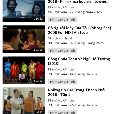
2018 - Phim khoa học viễn tưởng
hay nhất | Vietsub
PhimOxy Official
44
lượt xem
·
27 Tháng Năm 2025
1:30:32
Phim và Hoạt hình
⁣Cô Người Máy Của Tôi (Cyborg She)
2008 Full HD | Vietsub
MiuClip Official
88
lượt xem
·
09 Tháng Giêng 2025
2:01:06
Phim và Hoạt hình
⁣Công Chúa Teen Và Ngũ Hổ Tướng
(2010)
PhimOxy Official
78
lượt xem
·
14 Tháng Hai 2025
3:23:25
Phim và Hoạt hình
⁣Những Cô Gái Trong Thành Phố
2018 - Tập 1
PhimOxy Official
78
lượt xem
·
26 Tháng Hai 2025
42:54
Phim và Hoạt hình