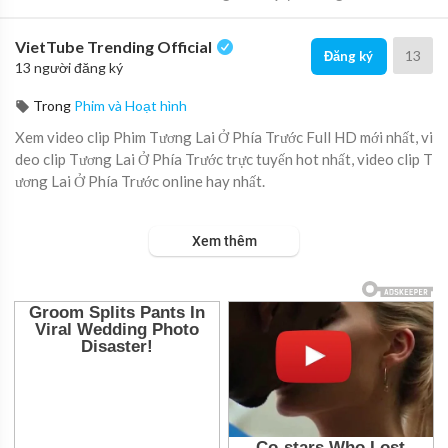
VietTube Trending Official
13
Đăng ký
13 người đăng ký
Trong
Phim và Hoạt hình
Xem video clip Phim Tương Lai Ở Phía Trước Full HD mới nhất, vi
deo clip Tương Lai Ở Phía Trước trực tuyến hot nhất, video clip T
ương Lai Ở Phía Trước online hay nhất.
Hai vợ chồng cùng sống lại vào lúc 10 năm trước nhưng lần này v
Xem thêm
ợ lại chọn vị hôn thê khác.