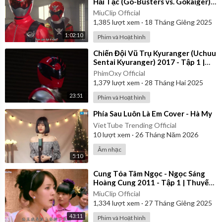
Hải Tặc (Go-Busters vs. Gokaiger) |
Vietsub
MiuClip Official
1,385
lượt xem
·
18 Tháng Giêng 2025
1:02:10
Phim và Hoạt hình
⁣Chiến Đội Vũ Trụ Kyuranger (Uchuu
Sentai Kyuranger) 2017 - Tập 1 |
Thuyết Minh
PhimOxy Official
1,379
lượt xem
·
28 Tháng Hai 2025
23:51
Phim và Hoạt hình
⁣Phía Sau Luôn Là Em Cover - Hà My
VietTube Trending Official
10
lượt xem
·
26 Tháng Năm 2026
Âm nhạc
5:10
⁣Cung Tỏa Tâm Ngọc - Ngọc Sáng
Hoàng Cung 2011 - Tập 1 | Thuyết
Minh
MiuClip Official
1,334
lượt xem
·
27 Tháng Giêng 2025
43:11
Phim và Hoạt hình