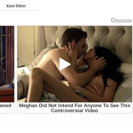
ps://viet.tube/watch/gio-do....ng-nam-ay-that-winte
Xem thêm