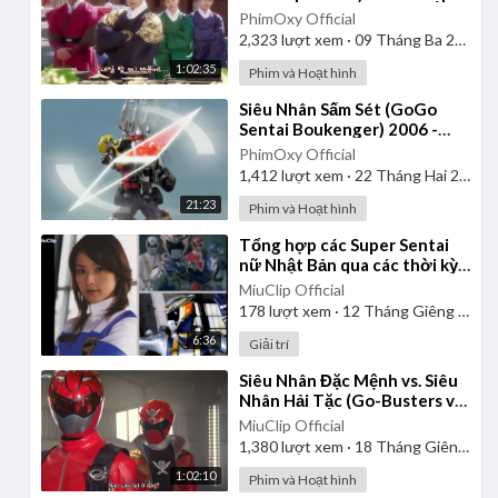
| Lồng Tiếng
PhimOxy Official
2,323
lượt xem
·
09 Tháng Ba 2025
1:02:35
Phim và Hoạt hình
⁣Siêu Nhân Sấm Sét (GoGo
Sentai Boukenger) 2006 -
Tập 2 | Thuyết Minh
PhimOxy Official
1,412
lượt xem
·
22 Tháng Hai 2025
21:23
Phim và Hoạt hình
⁣Tổng hợp các Super Sentai
nữ Nhật Bản qua các thời kỳ
từ 1975-2013
MiuClip Official
178
lượt xem
·
12 Tháng Giêng 2025
6:36
Giải trí
⁣Siêu Nhân Đặc Mệnh vs. Siêu
Nhân Hải Tặc (Go-Busters vs.
Gokaiger) | Vietsub
MiuClip Official
1,380
lượt xem
·
18 Tháng Giêng 2025
1:02:10
Phim và Hoạt hình