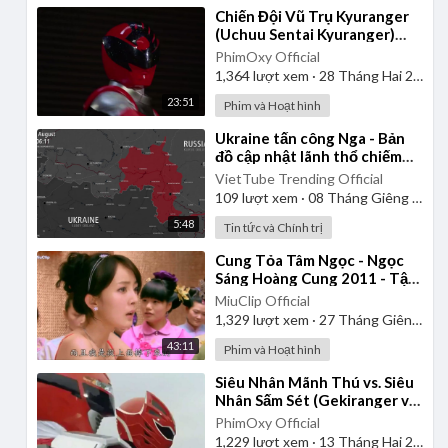
⁣Chiến Đội Vũ Trụ Kyuranger
(Uchuu Sentai Kyuranger)
2017 - Tập 1 | Thuyết Minh
PhimOxy Official
1,364
lượt xem
·
28 Tháng Hai 2025
23:51
Phim và Hoạt hình
⁣Ukraine tấn công Nga - Bản
đồ cập nhật lãnh thổ chiếm
đóng Kursk từ ngày
VietTube Trending Official
06/08/2024 đến 06/01/2025
109
lượt xem
·
08 Tháng Giêng 2025
5:48
Tin tức và Chính trị
⁣Cung Tỏa Tâm Ngọc - Ngọc
Sáng Hoàng Cung 2011 - Tập
1 | Thuyết Minh
MiuClip Official
1,329
lượt xem
·
27 Tháng Giêng 2025
43:11
Phim và Hoạt hình
⁣Siêu Nhân Mãnh Thú vs. Siêu
Nhân Sấm Sét (Gekiranger vs.
Boukenger) 2008 | Vietsub
PhimOxy Official
1,229
lượt xem
·
13 Tháng Hai 2025