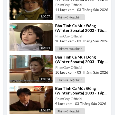
| Vietsub
PhimOxy Official
11
lượt xem
·
03 Tháng Sáu 2026
1:00:57
Phim và Hoạt hình
⁣Bản Tình Ca Mùa Đông
(Winter Sonata) 2003 - Tập
13 | Vietsub
PhimOxy Official
10
lượt xem
·
03 Tháng Sáu 2026
1:09:34
Phim và Hoạt hình
⁣Bản Tình Ca Mùa Đông
(Winter Sonata) 2003 - Tập 9
| Vietsub
PhimOxy Official
10
lượt xem
·
03 Tháng Sáu 2026
1:02:04
Phim và Hoạt hình
⁣Bản Tình Ca Mùa Đông
(Winter Sonata) 2003 - Tập
12 | Vietsub
PhimOxy Official
9
lượt xem
·
03 Tháng Sáu 2026
1:01:17
Phim và Hoạt hình