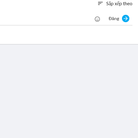
Sắp xếp theo
sort
Đăng