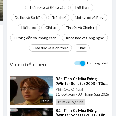
Thú cưng và Động vật
Thể thao
Du lịch và Sự kiện
Trò chơi
Mọi người và Blog
Hài hước
Giải trí
Tin tức và Chính trị
Hướng dẫn và Phong cách
Khoa học và Công nghệ
Giáo dục và Kiến thức
Khác
Tự động phát
Video tiếp theo
⁣Bản Tình Ca Mùa Đông
(Winter Sonata) 2003 - Tập
17 | Vietsub
PhimOxy Official
11
lượt xem
·
03 Tháng Sáu 2026
1:05:20
Phim và Hoạt hình
⁣Bản Tình Ca Mùa Đông
(Winter Sonata) 2003 - Tập 6