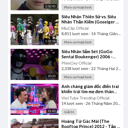
1:02:45
Phim và Hoạt hình
⁣Siêu Nhân Thiên Sứ vs. Siêu
Nhân Thần Kiếm (Goseiger vs.
Shinkenger) | Vietsub
MiuClip Official
8,851
lượt xem
·
14 Tháng Giêng 2025
1:02:06
Phim và Hoạt hình
⁣Siêu Nhân Sấm Sét (GoGo
Sentai Boukenger) 2006 -
Tập 1 | Thuyết Minh
PhimOxy Official
2,338
lượt xem
·
22 Tháng Hai 2025
20:23
Phim và Hoạt hình
⁣Anh chàng giám đốc điển trai
khiến trái tim mẹ đơn thân
rung động | Bạn Muốn Hẹn Hò
VietTube Trending Official
14
lượt xem
·
26 Tháng Năm 2026
21:43
Giải trí
⁣Hoàng Tử Gác Mái (The
Rooftop Prince) 2012 - Tập 1