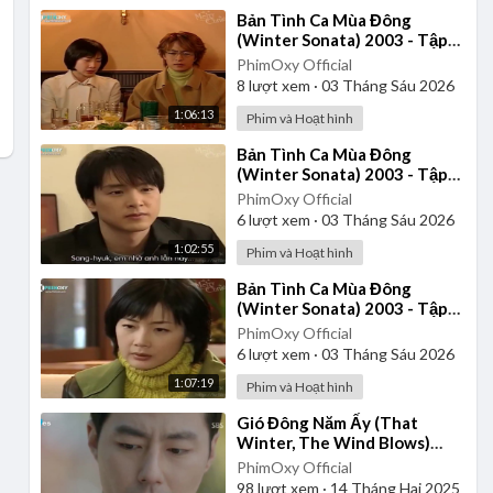
⁣Bản Tình Ca Mùa Đông
(Winter Sonata) 2003 - Tập
15 | Vietsub
PhimOxy Official
8
lượt xem
·
03 Tháng Sáu 2026
1:06:13
Phim và Hoạt hình
⁣Bản Tình Ca Mùa Đông
(Winter Sonata) 2003 - Tập
19 | Vietsub
PhimOxy Official
6
lượt xem
·
03 Tháng Sáu 2026
1:02:55
Phim và Hoạt hình
⁣Bản Tình Ca Mùa Đông
(Winter Sonata) 2003 - Tập
10 | Vietsub
PhimOxy Official
6
lượt xem
·
03 Tháng Sáu 2026
1:07:19
Phim và Hoạt hình
⁣Gió Đông Năm Ấy (That
Winter, The Wind Blows)
2013 - Tập 1 | Vietsub
PhimOxy Official
98
lượt xem
·
14 Tháng Hai 2025