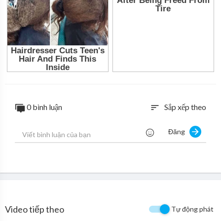
0 bình luận
Sắp xếp theo
sort
Đăng
Video tiếp theo
Tự động phát