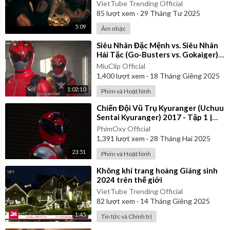
Video
VietTube Trending Official
85
lượt xem
·
29 Tháng Tư 2025
5:09
Âm nhạc
⁣Siêu Nhân Đặc Mệnh vs. Siêu Nhân
Hải Tặc (Go-Busters vs. Gokaiger) |
Vietsub
MiuClip Official
1,400
lượt xem
·
18 Tháng Giêng 2025
1:02:10
Phim và Hoạt hình
⁣Chiến Đội Vũ Trụ Kyuranger (Uchuu
Sentai Kyuranger) 2017 - Tập 1 |
Thuyết Minh
PhimOxy Official
1,391
lượt xem
·
28 Tháng Hai 2025
23:51
Phim và Hoạt hình
⁣Không khí trang hoàng Giáng sinh
2024 trên thế giới
VietTube Trending Official
82
lượt xem
·
14 Tháng Giêng 2025
1:45
Tin tức và Chính trị