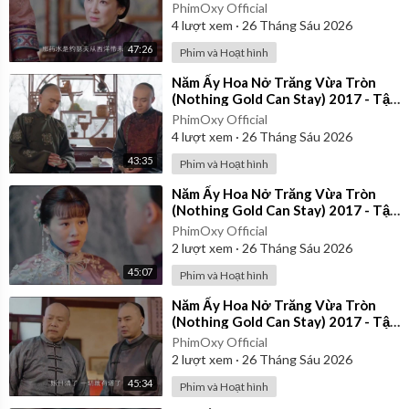
21 | Thuyết Minh
PhimOxy Official
4
lượt xem
·
26 Tháng Sáu 2026
47:26
Phim và Hoạt hình
⁣Năm Ấy Hoa Nở Trăng Vừa Tròn
(Nothing Gold Can Stay) 2017 - Tập
26 | Thuyết Minh
PhimOxy Official
4
lượt xem
·
26 Tháng Sáu 2026
43:35
Phim và Hoạt hình
⁣Năm Ấy Hoa Nở Trăng Vừa Tròn
(Nothing Gold Can Stay) 2017 - Tập
35 | Thuyết Minh
PhimOxy Official
2
lượt xem
·
26 Tháng Sáu 2026
45:07
Phim và Hoạt hình
⁣Năm Ấy Hoa Nở Trăng Vừa Tròn
(Nothing Gold Can Stay) 2017 - Tập
24 | Thuyết Minh
PhimOxy Official
2
lượt xem
·
26 Tháng Sáu 2026
45:34
Phim và Hoạt hình