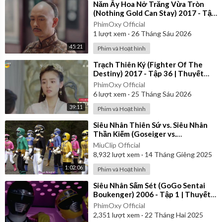
⁣Năm Ấy Hoa Nở Trăng Vừa Tròn
(Nothing Gold Can Stay) 2017 - Tập
39 | Thuyết Minh
PhimOxy Official
1
lượt xem
·
26 Tháng Sáu 2026
45:21
Phim và Hoạt hình
⁣Trạch Thiên Ký (Fighter Of The
Destiny) 2017 - Tập 36 | Thuyết
Minh
PhimOxy Official
6
lượt xem
·
25 Tháng Sáu 2026
39:11
Phim và Hoạt hình
⁣Siêu Nhân Thiên Sứ vs. Siêu Nhân
Thần Kiếm (Goseiger vs.
Shinkenger) | Vietsub
MiuClip Official
8,932
lượt xem
·
14 Tháng Giêng 2025
1:02:06
Phim và Hoạt hình
⁣Siêu Nhân Sấm Sét (GoGo Sentai
Boukenger) 2006 - Tập 1 | Thuyết
Minh
PhimOxy Official
2,351
lượt xem
·
22 Tháng Hai 2025