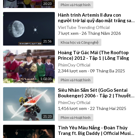
20:23
Phim và Hoạt hình
⁣Hành trình Artemis II đưa con
người trở lại quỹ đạo mặt trăng sau
54 năm của NASA
VietTube Trending Official
7
lượt xem
·
26 Tháng Năm 2026
21:56
Khoa học và Công nghệ
⁣Hoàng Tử Gác Mái (The Rooftop
Prince) 2012 - Tập 1 | Lồng Tiếng
PhimOxy Official
2,344
lượt xem
·
09 Tháng Ba 2025
1:02:35
Phim và Hoạt hình
⁣Siêu Nhân Sấm Sét (GoGo Sentai
Boukenger) 2006 - Tập 2 | Thuyết
Minh
PhimOxy Official
1,416
lượt xem
·
22 Tháng Hai 2025
21:23
Phim và Hoạt hình
⁣Tình Yêu Màu Nắng - Đoàn Thúy
Trang ft. Big Daddy | Official Music