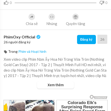
0
0
Chia sẻ
Nhúng
Quyên tặng
PhimOxy Official
26
Đăng ký
26 người đăng ký
Trong
Phim và Hoạt hình
Xem video clip Phim Năm Ấy Hoa Nở Trăng Vừa Tròn (Nothing
Gold Can Stay) 2017 - Tập 2 | Thuyết Minh Full HD mới nhất, vi
deo clip Năm Ấy Hoa Nở Trăng Vừa Tròn (Nothing Gold Can Sta
y) 2017 - Tập 2 | Thuyết Minh trực tuyến hot nhất, video clip Nă
m Ấy Hoa Nở Trăng Vừa Tròn (Nothing Gold Can Stay) 2017 - T
Xem thêm
ập 2 | Thuyết Minh online hay nhất.
▶ Xem danh sách phát Full tập tại đây:
https://viet.tube/watch/
nam-ay....-hoa-no-trang-vua-tr