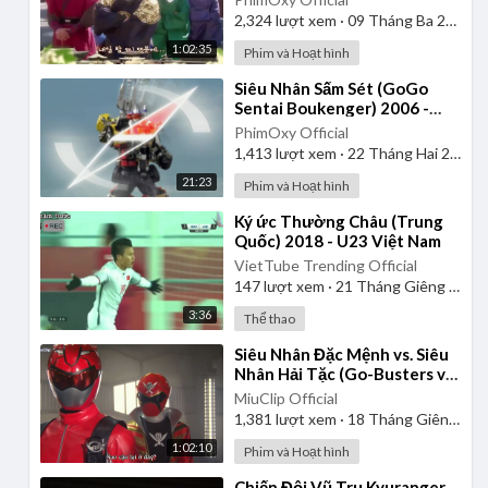
2,324
lượt xem
·
09 Tháng Ba 2025
1:02:35
Phim và Hoạt hình
⁣Siêu Nhân Sấm Sét (GoGo
Sentai Boukenger) 2006 -
Tập 2 | Thuyết Minh
PhimOxy Official
1,413
lượt xem
·
22 Tháng Hai 2025
21:23
Phim và Hoạt hình
⁣Ký ức Thường Châu (Trung
Quốc) 2018 - U23 Việt Nam
VietTube Trending Official
147
lượt xem
·
21 Tháng Giêng 2025
3:36
Thể thao
⁣Siêu Nhân Đặc Mệnh vs. Siêu
Nhân Hải Tặc (Go-Busters vs.
Gokaiger) | Vietsub
MiuClip Official
1,381
lượt xem
·
18 Tháng Giêng 2025
1:02:10
Phim và Hoạt hình
⁣Chiến Đội Vũ Trụ Kyuranger