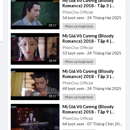
⁣Mị Giả Vô Cương (Bloody
Romance) 2018 - Tập 3 |
Thuyết Minh
PhimOxy Official
56
lượt xem
·
24 Tháng Hai 2025
38:17
Phim và Hoạt hình
⁣Mị Giả Vô Cương (Bloody
Romance) 2018 - Tập 4 |
Thuyết Minh
PhimOxy Official
53
lượt xem
·
24 Tháng Hai 2025
38:49
Phim và Hoạt hình
⁣Mị Giả Vô Cương (Bloody
Romance) 2018 - Tập 3 |
Vietsub
PhimOxy Official
69
lượt xem
·
24 Tháng Hai 2025
38:17
Phim và Hoạt hình
⁣Mị Giả Vô Cương (Bloody
Romance) 2018 - Tập 9 |
Vietsub
PhimOxy Official
64
lượt xem
·
07 Tháng Chín 2025