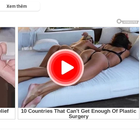
ps://viet.tube/watch/CJhJkD....ucg2WNBXj/list/qkEEy
Xem thêm