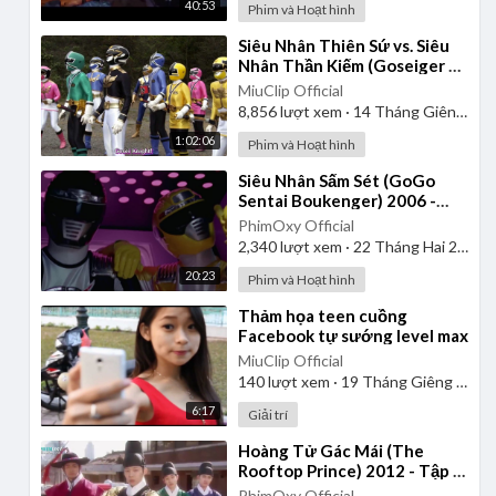
40:53
Phim và Hoạt hình
⁣Siêu Nhân Thiên Sứ vs. Siêu
Nhân Thần Kiếm (Goseiger vs.
Shinkenger) | Vietsub
MiuClip Official
8,856
lượt xem
·
14 Tháng Giêng 2025
1:02:06
Phim và Hoạt hình
⁣Siêu Nhân Sấm Sét (GoGo
Sentai Boukenger) 2006 -
Tập 1 | Thuyết Minh
PhimOxy Official
2,340
lượt xem
·
22 Tháng Hai 2025
20:23
Phim và Hoạt hình
⁣Thảm họa teen cuồng
Facebook tự sướng level max
MiuClip Official
140
lượt xem
·
19 Tháng Giêng 2025
6:17
Giải trí
⁣Hoàng Tử Gác Mái (The
Rooftop Prince) 2012 - Tập 1
| Lồng Tiếng
PhimOxy Official