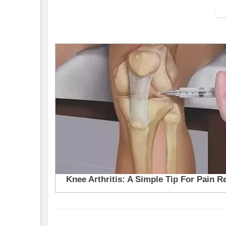
▶ Xem danh sách phát Full tập tại đây:
htt