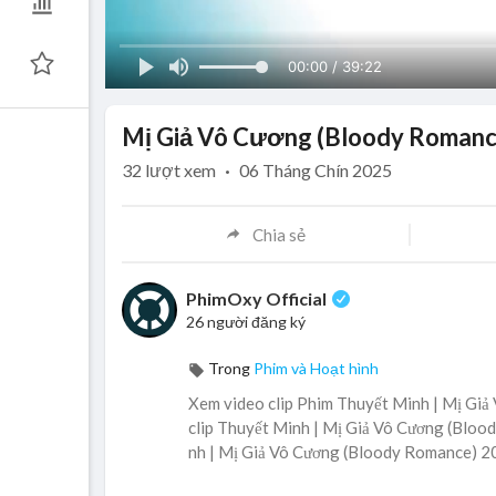
00:00 / 39:22
Mị Giả Vô Cương (Bloody Romance
32
lượt xem
·
06 Tháng Chín 2025
Chia sẻ
PhimOxy Official
26 người đăng ký
Trong
Phim và Hoạt hình
Xem video clip Phim Thuyết Minh | Mị Giả
clip Thuyết Minh | Mị Giả Vô Cương (Blood
nh | Mị Giả Vô Cương (Bloody Romance) 20