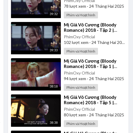
PhimOxy Official
78
lượt xem
·
24 Tháng Hai 2025
39:32
Phim và Hoạt hình
⁣Mị Giả Vô Cương (Bloody
Romance) 2018 - Tập 2 |
Vietsub
PhimOxy Official
102
lượt xem
·
24 Tháng Hai 2025
39:33
Phim và Hoạt hình
⁣Mị Giả Vô Cương (Bloody
Romance) 2018 - Tập 1 |
Vietsub
PhimOxy Official
94
lượt xem
·
24 Tháng Hai 2025
38:18
Phim và Hoạt hình
⁣Mị Giả Vô Cương (Bloody
Romance) 2018 - Tập 5 |
Vietsub
PhimOxy Official
80
lượt xem
·
24 Tháng Hai 2025
38:38
Phim và Hoạt hình