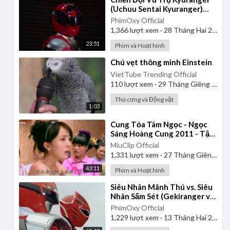
(Uchuu Sentai Kyuranger)
2017 - Tập 1 | Thuyết Minh
PhimOxy Official
1,366
lượt xem
·
28 Tháng Hai 2025
23:51
Phim và Hoạt hình
⁣Chú vẹt thông minh Einstein
VietTube Trending Official
110
lượt xem
·
29 Tháng Giêng 2025
Thú cưng và Động vật
1:03
⁣Cung Tỏa Tâm Ngọc - Ngọc
Sáng Hoàng Cung 2011 - Tập
1 | Thuyết Minh
MiuClip Official
1,331
lượt xem
·
27 Tháng Giêng 2025
43:11
Phim và Hoạt hình
⁣Siêu Nhân Mãnh Thú vs. Siêu
Nhân Sấm Sét (Gekiranger vs.
Boukenger) 2008 | Vietsub
PhimOxy Official
1,229
lượt xem
·
13 Tháng Hai 2025