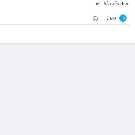
Sắp xếp theo
sort
Đăng