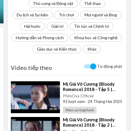
Thú cưng và Động vật
Thể thao
Du lịch và Sự kiện
Trò chơi
Mọi người và Blog
Hài hước
Giải trí
Tin tức và Chính trị
Hướng dẫn và Phong cách
Khoa học và Công nghệ
Giáo dục và Kiến thức
Khác
Tự động phát
Video tiếp theo
⁣Mị Giả Vô Cương (Bloody
Romance) 2018 - Tập 5 |
Thuyết Minh
PhimOxy Official
92
lượt xem
·
24 Tháng Hai 2025
38:38
Phim và Hoạt hình
⁣Mị Giả Vô Cương (Bloody
Romance) 2018 - Tập 2 |
Thuyết Minh