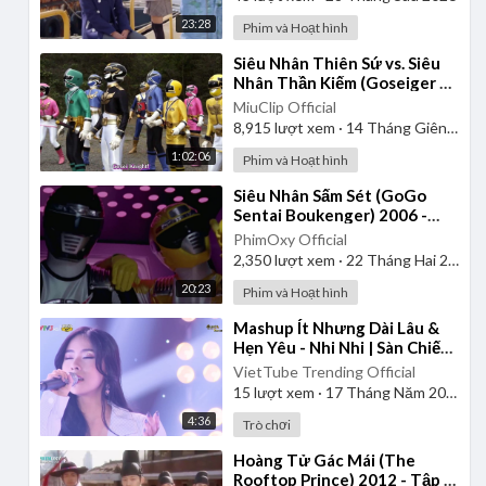
23:28
Phim và Hoạt hình
⁣Siêu Nhân Thiên Sứ vs. Siêu
Nhân Thần Kiếm (Goseiger vs.
Shinkenger) | Vietsub
MiuClip Official
8,915
lượt xem
·
14 Tháng Giêng 2025
1:02:06
Phim và Hoạt hình
⁣Siêu Nhân Sấm Sét (GoGo
Sentai Boukenger) 2006 -
Tập 1 | Thuyết Minh
PhimOxy Official
2,350
lượt xem
·
22 Tháng Hai 2025
20:23
Phim và Hoạt hình
⁣Mashup Ít Nhưng Dài Lâu &
Hẹn Yêu - Nhi Nhi | Sàn Chiến
Giọng Hát - Tập 8
VietTube Trending Official
15
lượt xem
·
17 Tháng Năm 2026
4:36
Trò chơi
⁣Hoàng Tử Gác Mái (The
Rooftop Prince) 2012 - Tập 1