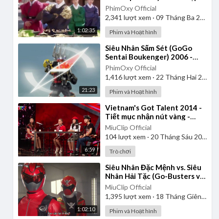
| Lồng Tiếng
PhimOxy Official
2,341
lượt xem
·
09 Tháng Ba 2025
1:02:35
Phim và Hoạt hình
⁣Siêu Nhân Sấm Sét (GoGo
Sentai Boukenger) 2006 -
Tập 2 | Thuyết Minh
PhimOxy Official
1,416
lượt xem
·
22 Tháng Hai 2025
21:23
Phim và Hoạt hình
⁣Vietnam's Got Talent 2014 -
Tiết mục nhận nút vàng -
Nhóm 4 chị em
MiuClip Official
104
lượt xem
·
20 Tháng Sáu 2025
6:59
Trò chơi
⁣Siêu Nhân Đặc Mệnh vs. Siêu
Nhân Hải Tặc (Go-Busters vs.
Gokaiger) | Vietsub
MiuClip Official
1,395
lượt xem
·
18 Tháng Giêng 2025
1:02:10
Phim và Hoạt hình