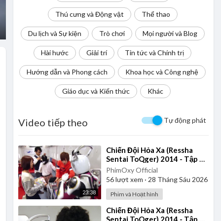
Thú cưng và Động vật
Thể thao
Du lịch và Sự kiện
Trò chơi
Mọi người và Blog
Hài hước
Giải trí
Tin tức và Chính trị
Hướng dẫn và Phong cách
Khoa học và Công nghệ
Giáo dục và Kiến thức
Khác
Tự động phát
Video tiếp theo
⁣Chiến Đội Hỏa Xa (Ressha
Sentai ToQger) 2014 - Tập 37
| Thuyết Minh
PhimOxy Official
56
lượt xem
·
28 Tháng Sáu 2026
23:38
Phim và Hoạt hình
⁣Chiến Đội Hỏa Xa (Ressha
Sentai ToQger) 2014 - Tập 24