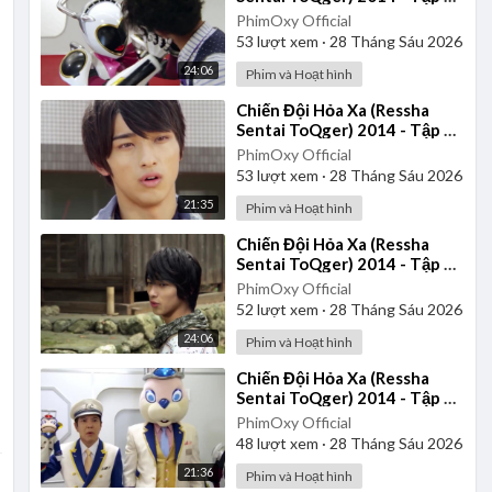
| Thuyết Minh
PhimOxy Official
53
lượt xem
·
28 Tháng Sáu 2026
24:06
Phim và Hoạt hình
⁣Chiến Đội Hỏa Xa (Ressha
Sentai ToQger) 2014 - Tập 33
| Thuyết Minh
PhimOxy Official
53
lượt xem
·
28 Tháng Sáu 2026
21:35
Phim và Hoạt hình
⁣Chiến Đội Hỏa Xa (Ressha
Sentai ToQger) 2014 - Tập 23
| Thuyết Minh
PhimOxy Official
52
lượt xem
·
28 Tháng Sáu 2026
24:06
Phim và Hoạt hình
⁣Chiến Đội Hỏa Xa (Ressha
Sentai ToQger) 2014 - Tập 35
| Thuyết Minh
PhimOxy Official
48
lượt xem
·
28 Tháng Sáu 2026
21:36
Phim và Hoạt hình