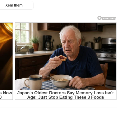
s://viet.tube/watch/chien-....doi-hoa-xa-ressha-se
Xem thêm