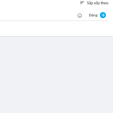
Sắp xếp theo
sort
Đăng