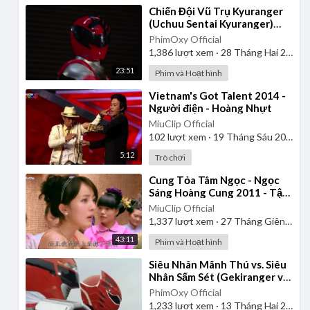
⁣Chiến Đội Vũ Trụ Kyuranger
(Uchuu Sentai Kyuranger)
2017 - Tập 1 | Thuyết Minh
PhimOxy Official
1,386
lượt xem
·
28 Tháng Hai 2025
23:51
Phim và Hoạt hình
⁣Vietnam's Got Talent 2014 -
Người điện - Hoàng Nhựt
MiuClip Official
102
lượt xem
·
19 Tháng Sáu 2025
5:12
Trò chơi
⁣Cung Tỏa Tâm Ngọc - Ngọc
Sáng Hoàng Cung 2011 - Tập
1 | Thuyết Minh
MiuClip Official
1,337
lượt xem
·
27 Tháng Giêng 2025
43:11
Phim và Hoạt hình
⁣Siêu Nhân Mãnh Thú vs. Siêu
Nhân Sấm Sét (Gekiranger vs.
Boukenger) 2008 | Vietsub
PhimOxy Official
1,233
lượt xem
·
13 Tháng Hai 2025