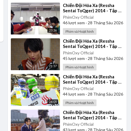
⁣Chiến Đội Hỏa Xa (Ressha
Sentai ToQger) 2014 - Tập 21
| Thuyết Minh
PhimOxy Official
46
lượt xem
·
28 Tháng Sáu 2026
23:36
Phim và Hoạt hình
⁣Chiến Đội Hỏa Xa (Ressha
Sentai ToQger) 2014 - Tập 36
| Thuyết Minh
PhimOxy Official
45
lượt xem
·
28 Tháng Sáu 2026
21:37
Phim và Hoạt hình
⁣Chiến Đội Hỏa Xa (Ressha
Sentai ToQger) 2014 - Tập 26
| Thuyết Minh
PhimOxy Official
44
lượt xem
·
28 Tháng Sáu 2026
24:05
Phim và Hoạt hình
⁣Chiến Đội Hỏa Xa (Ressha
Sentai ToQger) 2014 - Tập 39
| Thuyết Minh
PhimOxy Official
43
lượt xem
·
28 Tháng Sáu 2026