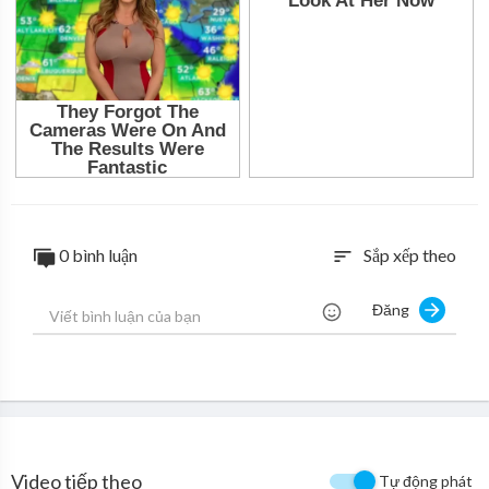
0 bình luận
Sắp xếp theo
sort
Đăng
Video tiếp theo
Tự động phát