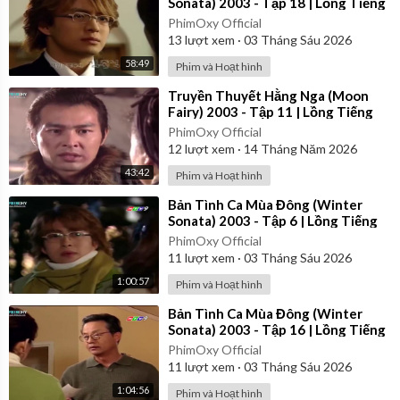
Sonata) 2003 - Tập 18 | Lồng Tiếng
PhimOxy Official
13
lượt xem
·
03 Tháng Sáu 2026
58:49
Phim và Hoạt hình
⁣Truyền Thuyết Hằng Nga (Moon
Fairy) 2003 - Tập 11 | Lồng Tiếng
PhimOxy Official
12
lượt xem
·
14 Tháng Năm 2026
43:42
Phim và Hoạt hình
⁣Bản Tình Ca Mùa Đông (Winter
Sonata) 2003 - Tập 6 | Lồng Tiếng
PhimOxy Official
11
lượt xem
·
03 Tháng Sáu 2026
1:00:57
Phim và Hoạt hình
⁣Bản Tình Ca Mùa Đông (Winter
Sonata) 2003 - Tập 16 | Lồng Tiếng
PhimOxy Official
11
lượt xem
·
03 Tháng Sáu 2026
1:04:56
Phim và Hoạt hình