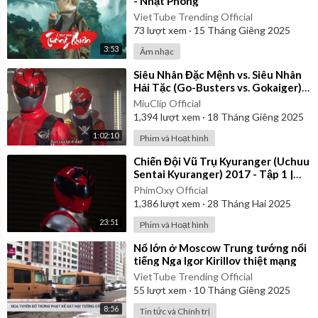
- Nhật Phong
VietTube Trending Official
73
lượt xem
·
15 Tháng Giêng 2025
3:53
Âm nhạc
⁣Siêu Nhân Đặc Mệnh vs. Siêu Nhân
Hải Tặc (Go-Busters vs. Gokaiger) |
Vietsub
MiuClip Official
1,394
lượt xem
·
18 Tháng Giêng 2025
1:02:10
Phim và Hoạt hình
⁣Chiến Đội Vũ Trụ Kyuranger (Uchuu
Sentai Kyuranger) 2017 - Tập 1 |
Thuyết Minh
PhimOxy Official
1,386
lượt xem
·
28 Tháng Hai 2025
23:51
Phim và Hoạt hình
⁣Nổ lớn ở Moscow Trung tướng nổi
tiếng Nga Igor Kirillov thiệt mạng
VietTube Trending Official
55
lượt xem
·
10 Tháng Giêng 2025
8:56
Tin tức và Chính trị