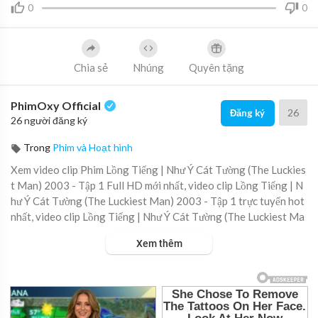
0
0
Chia sẻ
Nhúng
Quyên tặng
PhimOxy Official
26
Đăng ký
26 người đăng ký
Trong
Phim và Hoạt hình
Xem video clip Phim Lồng Tiếng | Như Ý Cát Tường (The Luckies
t Man) 2003 - Tập 1 Full HD mới nhất, video clip Lồng Tiếng | N
hư Ý Cát Tường (The Luckiest Man) 2003 - Tập 1 trực tuyến hot
nhất, video clip Lồng Tiếng | Như Ý Cát Tường (The Luckiest Ma
n) 2003 - Tập 1 online hay nhất.
Xem thêm
▶ Xem danh sách phát Full tập tại đây:
https://viet.tube/watch/
l%E1%B....B%93ng-ti%E1%BA%BFng