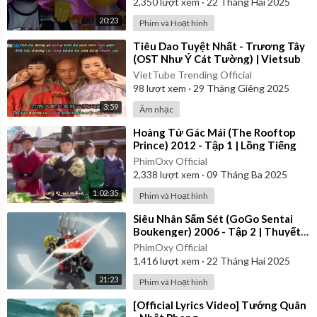
2,350
lượt xem
·
22 Tháng Hai 2025
20:23
Phim và Hoạt hình
⁣Tiêu Dao Tuyệt Nhất - Trương Tây
(OST Như Ý Cát Tường) | Vietsub
VietTube Trending Official
98
lượt xem
·
29 Tháng Giêng 2025
3:59
Âm nhạc
⁣Hoàng Tử Gác Mái (The Rooftop
Prince) 2012 - Tập 1 | Lồng Tiếng
PhimOxy Official
2,338
lượt xem
·
09 Tháng Ba 2025
1:02:35
Phim và Hoạt hình
⁣Siêu Nhân Sấm Sét (GoGo Sentai
Boukenger) 2006 - Tập 2 | Thuyết
Minh
PhimOxy Official
1,416
lượt xem
·
22 Tháng Hai 2025
21:23
Phim và Hoạt hình
⁣[Official Lyrics Video] Tướng Quân