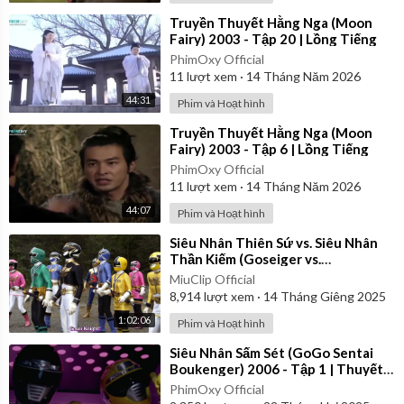
⁣Truyền Thuyết Hằng Nga (Moon
Fairy) 2003 - Tập 20 | Lồng Tiếng
PhimOxy Official
11
lượt xem
·
14 Tháng Năm 2026
44:31
Phim và Hoạt hình
⁣Truyền Thuyết Hằng Nga (Moon
Fairy) 2003 - Tập 6 | Lồng Tiếng
PhimOxy Official
11
lượt xem
·
14 Tháng Năm 2026
44:07
Phim và Hoạt hình
⁣Siêu Nhân Thiên Sứ vs. Siêu Nhân
Thần Kiếm (Goseiger vs.
Shinkenger) | Vietsub
MiuClip Official
8,914
lượt xem
·
14 Tháng Giêng 2025
1:02:06
Phim và Hoạt hình
⁣Siêu Nhân Sấm Sét (GoGo Sentai
Boukenger) 2006 - Tập 1 | Thuyết
Minh
PhimOxy Official