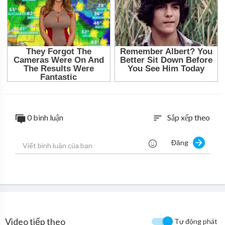
0 bình luận
Sắp xếp theo
sort
Đăng
Video tiếp theo
Tự động phát