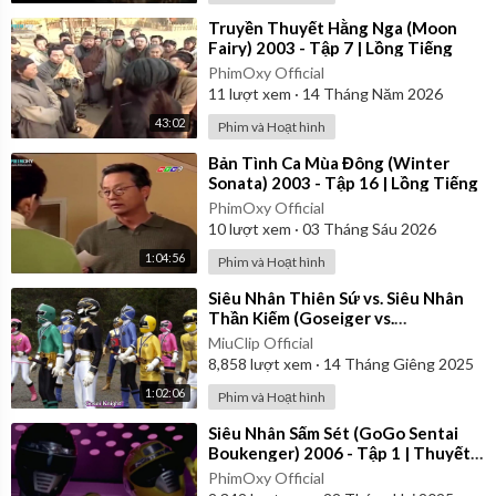
⁣Truyền Thuyết Hằng Nga (Moon
Fairy) 2003 - Tập 7 | Lồng Tiếng
PhimOxy Official
11
lượt xem
·
14 Tháng Năm 2026
43:02
Phim và Hoạt hình
⁣Bản Tình Ca Mùa Đông (Winter
Sonata) 2003 - Tập 16 | Lồng Tiếng
PhimOxy Official
10
lượt xem
·
03 Tháng Sáu 2026
1:04:56
Phim và Hoạt hình
⁣Siêu Nhân Thiên Sứ vs. Siêu Nhân
Thần Kiếm (Goseiger vs.
Shinkenger) | Vietsub
MiuClip Official
8,858
lượt xem
·
14 Tháng Giêng 2025
1:02:06
Phim và Hoạt hình
⁣Siêu Nhân Sấm Sét (GoGo Sentai
Boukenger) 2006 - Tập 1 | Thuyết
Minh
PhimOxy Official