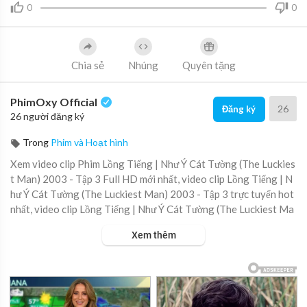
0
0
Chia sẻ
Nhúng
Quyên tặng
PhimOxy Official
26
Đăng ký
26 người đăng ký
Trong
Phim và Hoạt hình
Xem video clip Phim Lồng Tiếng | Như Ý Cát Tường (The Luckies
t Man) 2003 - Tập 3 Full HD mới nhất, video clip Lồng Tiếng | N
hư Ý Cát Tường (The Luckiest Man) 2003 - Tập 3 trực tuyến hot
nhất, video clip Lồng Tiếng | Như Ý Cát Tường (The Luckiest Ma
n) 2003 - Tập 3 online hay nhất.
Xem thêm
▶ Xem danh sách phát Full tập tại đây:
https://viet.tube/watch/
l%E1%B....B%93ng-ti%E1%BA%BFng