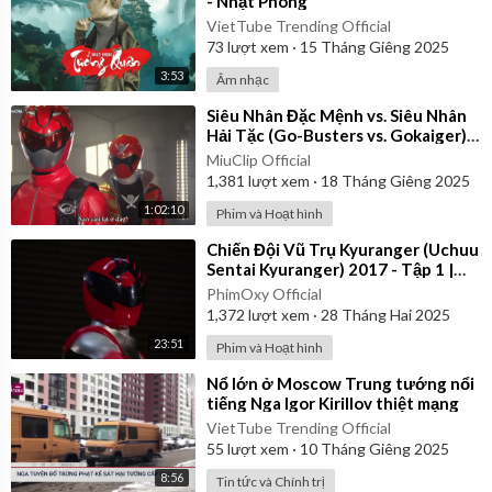
- Nhật Phong
VietTube Trending Official
73
lượt xem
·
15 Tháng Giêng 2025
3:53
Âm nhạc
⁣Siêu Nhân Đặc Mệnh vs. Siêu Nhân
Hải Tặc (Go-Busters vs. Gokaiger) |
Vietsub
MiuClip Official
1,381
lượt xem
·
18 Tháng Giêng 2025
1:02:10
Phim và Hoạt hình
⁣Chiến Đội Vũ Trụ Kyuranger (Uchuu
Sentai Kyuranger) 2017 - Tập 1 |
Thuyết Minh
PhimOxy Official
1,372
lượt xem
·
28 Tháng Hai 2025
23:51
Phim và Hoạt hình
⁣Nổ lớn ở Moscow Trung tướng nổi
tiếng Nga Igor Kirillov thiệt mạng
VietTube Trending Official
55
lượt xem
·
10 Tháng Giêng 2025
8:56
Tin tức và Chính trị