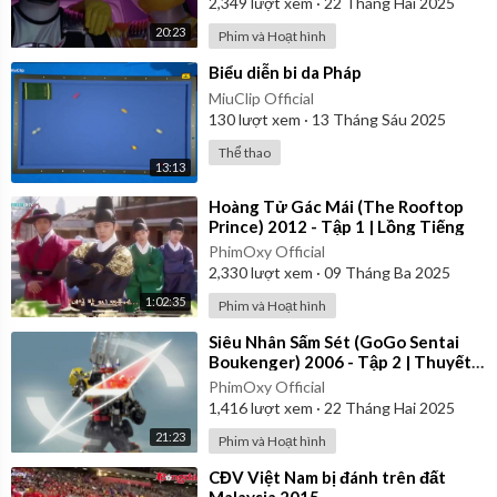
2,349
lượt xem
·
22 Tháng Hai 2025
20:23
Phim và Hoạt hình
⁣Biểu diễn bi da Pháp
MiuClip Official
130
lượt xem
·
13 Tháng Sáu 2025
Thể thao
13:13
⁣Hoàng Tử Gác Mái (The Rooftop
Prince) 2012 - Tập 1 | Lồng Tiếng
PhimOxy Official
2,330
lượt xem
·
09 Tháng Ba 2025
1:02:35
Phim và Hoạt hình
⁣Siêu Nhân Sấm Sét (GoGo Sentai
Boukenger) 2006 - Tập 2 | Thuyết
Minh
PhimOxy Official
1,416
lượt xem
·
22 Tháng Hai 2025
21:23
Phim và Hoạt hình
⁣CĐV Việt Nam bị đánh trên đất
Malaysia 2015