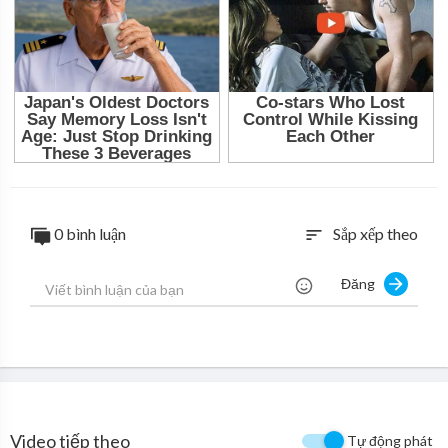
0 bình luận
Sắp xếp theo
sort
Đăng
Video tiếp theo
Tự động phát