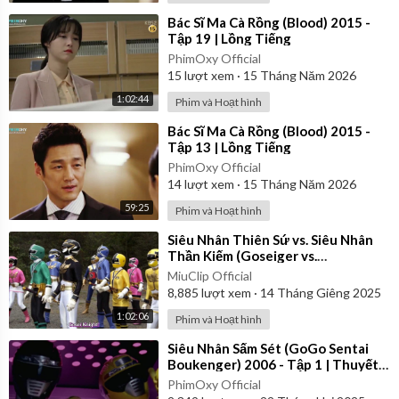
⁣Bác Sĩ Ma Cà Rồng (Blood) 2015 -
Tập 19 | Lồng Tiếng
PhimOxy Official
15
lượt xem
·
15 Tháng Năm 2026
1:02:44
Phim và Hoạt hình
⁣Bác Sĩ Ma Cà Rồng (Blood) 2015 -
Tập 13 | Lồng Tiếng
PhimOxy Official
14
lượt xem
·
15 Tháng Năm 2026
59:25
Phim và Hoạt hình
⁣Siêu Nhân Thiên Sứ vs. Siêu Nhân
Thần Kiếm (Goseiger vs.
Shinkenger) | Vietsub
MiuClip Official
8,885
lượt xem
·
14 Tháng Giêng 2025
1:02:06
Phim và Hoạt hình
⁣Siêu Nhân Sấm Sét (GoGo Sentai
Boukenger) 2006 - Tập 1 | Thuyết
Minh
PhimOxy Official