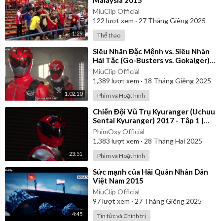
MiuClip Official
122
lượt xem
·
27 Tháng Giêng 2025
1:29
Thể thao
⁣Siêu Nhân Đặc Mệnh vs. Siêu Nhân
Hải Tặc (Go-Busters vs. Gokaiger) |
Vietsub
MiuClip Official
1,389
lượt xem
·
18 Tháng Giêng 2025
1:02:10
Phim và Hoạt hình
⁣Chiến Đội Vũ Trụ Kyuranger (Uchuu
Sentai Kyuranger) 2017 - Tập 1 |
Thuyết Minh
PhimOxy Official
1,383
lượt xem
·
28 Tháng Hai 2025
23:51
Phim và Hoạt hình
⁣Sức mạnh của Hải Quân Nhân Dân
Việt Nam 2015
MiuClip Official
97
lượt xem
·
27 Tháng Giêng 2025
4:45
Tin tức và Chính trị