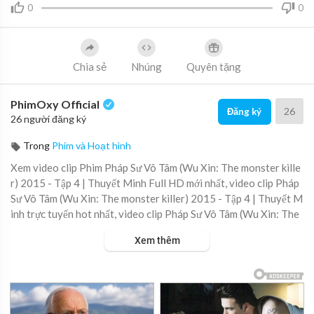
0
0
Chia sẻ
Nhúng
Quyên tặng
PhimOxy Official
26
Đăng ký
26 người đăng ký
Trong
Phim và Hoạt hình
Xem video clip Phim Pháp Sư Vô Tâm (Wu Xin: The monster kille
r) 2015 - Tập 4 | Thuyết Minh Full HD mới nhất, video clip Pháp
Sư Vô Tâm (Wu Xin: The monster killer) 2015 - Tập 4 | Thuyết M
inh trực tuyến hot nhất, video clip Pháp Sư Vô Tâm (Wu Xin: The
monster killer) 2015 - Tập 4 | Thuyết Minh online hay nhất.
Xem thêm
▶ Xem danh sách phát Full tập tại đây:
https://viet.tube/watch/
phap-s....u-vo-tam-wu-xin-the-