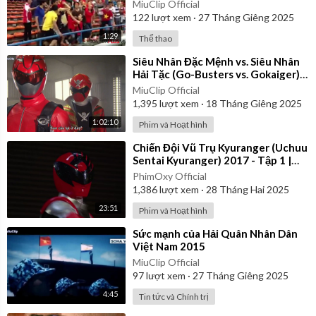
MiuClip Official
122
lượt xem
·
27 Tháng Giêng 2025
1:29
Thể thao
⁣Siêu Nhân Đặc Mệnh vs. Siêu Nhân
Hải Tặc (Go-Busters vs. Gokaiger) |
Vietsub
MiuClip Official
1,395
lượt xem
·
18 Tháng Giêng 2025
1:02:10
Phim và Hoạt hình
⁣Chiến Đội Vũ Trụ Kyuranger (Uchuu
Sentai Kyuranger) 2017 - Tập 1 |
Thuyết Minh
PhimOxy Official
1,386
lượt xem
·
28 Tháng Hai 2025
23:51
Phim và Hoạt hình
⁣Sức mạnh của Hải Quân Nhân Dân
Việt Nam 2015
MiuClip Official
97
lượt xem
·
27 Tháng Giêng 2025
4:45
Tin tức và Chính trị