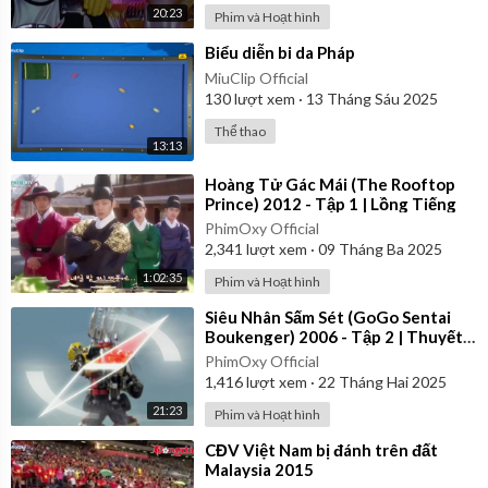
20:23
Phim và Hoạt hình
⁣Biểu diễn bi da Pháp
MiuClip Official
130
lượt xem
·
13 Tháng Sáu 2025
Thể thao
13:13
⁣Hoàng Tử Gác Mái (The Rooftop
Prince) 2012 - Tập 1 | Lồng Tiếng
PhimOxy Official
2,341
lượt xem
·
09 Tháng Ba 2025
1:02:35
Phim và Hoạt hình
⁣Siêu Nhân Sấm Sét (GoGo Sentai
Boukenger) 2006 - Tập 2 | Thuyết
Minh
PhimOxy Official
1,416
lượt xem
·
22 Tháng Hai 2025
21:23
Phim và Hoạt hình
⁣CĐV Việt Nam bị đánh trên đất
Malaysia 2015