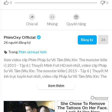
0
0
Chia sẻ
Nhúng
Quyên tặng
PhimOxy Official
26
Đăng ký
26 người đăng ký
Trong
Phim và Hoạt hình
Xem video clip Phim Pháp Sư Vô Tâm (Wu Xin: The monster kille
r) 2015 - Tập 6 | Thuyết Minh Full HD mới nhất, video clip Pháp
Sư Vô Tâm (Wu Xin: The monster killer) 2015 - Tập 6 | Thuyết M
inh trực tuyến hot nhất, video clip Pháp Sư Vô Tâm (Wu Xin: The
monster killer) 2015 - Tập 6 | Thuyết Minh online hay nhất.
Xem thêm
▶ Xem danh sách phát Full tập tại đây:
https://viet.tube/watch/
phap-s....u-vo-tam-wu-xin-the-