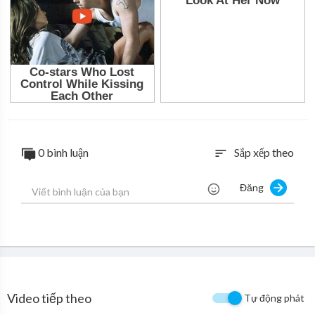
0 bình luận
Sắp xếp theo
sort
Đăng
Video tiếp theo
Tự động phát