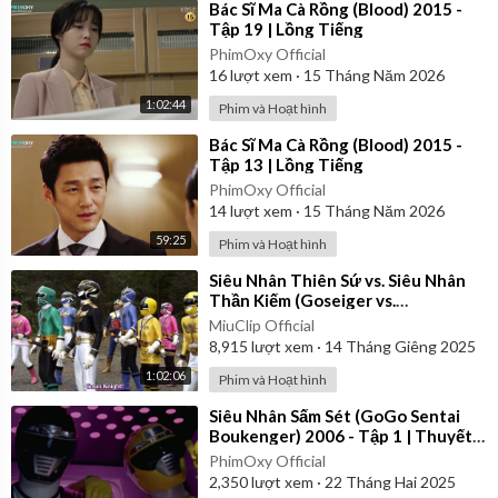
⁣Bác Sĩ Ma Cà Rồng (Blood) 2015 -
Tập 19 | Lồng Tiếng
PhimOxy Official
16
lượt xem
·
15 Tháng Năm 2026
1:02:44
Phim và Hoạt hình
⁣Bác Sĩ Ma Cà Rồng (Blood) 2015 -
Tập 13 | Lồng Tiếng
PhimOxy Official
14
lượt xem
·
15 Tháng Năm 2026
59:25
Phim và Hoạt hình
⁣Siêu Nhân Thiên Sứ vs. Siêu Nhân
Thần Kiếm (Goseiger vs.
Shinkenger) | Vietsub
MiuClip Official
8,915
lượt xem
·
14 Tháng Giêng 2025
1:02:06
Phim và Hoạt hình
⁣Siêu Nhân Sấm Sét (GoGo Sentai
Boukenger) 2006 - Tập 1 | Thuyết
Minh
PhimOxy Official
2,350
lượt xem
·
22 Tháng Hai 2025