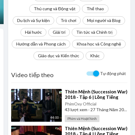
Thú cưng và Động vật
Thể thao
Du lịch và Sự kiện
Trò chơi
Mọi người và Blog
Hài hước
Giải trí
Tin tức và Chính trị
Hướng dẫn và Phong cách
Khoa học và Công nghệ
Giáo dục và Kiến thức
Khác
Tự động phát
Video tiếp theo
⁣Thiên Mệnh (Succession War)
2018 - Tập 6 | Lồng Tiếng
PhimOxy Official
43
lượt xem
·
27 Tháng Năm 2025
44:00
Phim và Hoạt hình
⁣Thiên Mệnh (Succession War)
2018 - Tập 4 | Lồng Tiếng