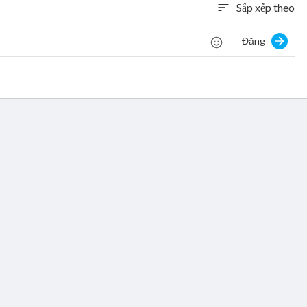
Sắp xếp theo
sort
Đăng