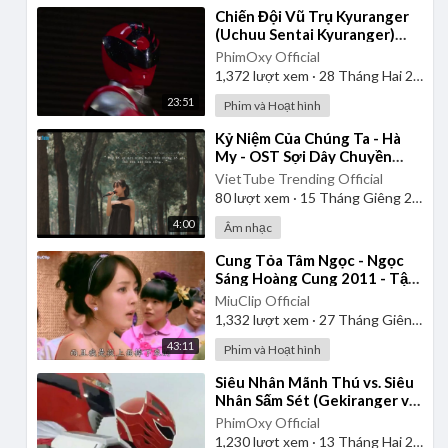
⁣Chiến Đội Vũ Trụ Kyuranger
(Uchuu Sentai Kyuranger)
2017 - Tập 1 | Thuyết Minh
PhimOxy Official
1,372
lượt xem
·
28 Tháng Hai 2025
23:51
Phim và Hoạt hình
⁣Kỷ Niệm Của Chúng Ta - Hà
My - OST Sợi Dây Chuyền
Định Mệnh - Nhạc Hoa Lời
VietTube Trending Official
Việt
80
lượt xem
·
15 Tháng Giêng 2025
4:00
Âm nhạc
⁣Cung Tỏa Tâm Ngọc - Ngọc
Sáng Hoàng Cung 2011 - Tập
1 | Thuyết Minh
MiuClip Official
1,332
lượt xem
·
27 Tháng Giêng 2025
43:11
Phim và Hoạt hình
⁣Siêu Nhân Mãnh Thú vs. Siêu
Nhân Sấm Sét (Gekiranger vs.
Boukenger) 2008 | Vietsub
PhimOxy Official
1,230
lượt xem
·
13 Tháng Hai 2025