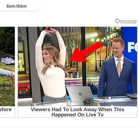
ps://viet.tube/watch/l%E1%B....B%93ng-ti%E1%BA%BFng
Xem thêm