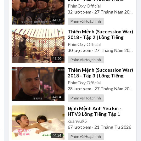
PhimOxy Official
32
lượt xem
·
27 Tháng Năm 2025
44:05
Phim và Hoạt hình
⁣Thiên Mệnh (Succession War)
2018 - Tập 2 | Lồng Tiếng
PhimOxy Official
30
lượt xem
·
27 Tháng Năm 2025
43:50
Phim và Hoạt hình
⁣Thiên Mệnh (Succession War)
2018 - Tập 3 | Lồng Tiếng
PhimOxy Official
28
lượt xem
·
27 Tháng Năm 2025
44:04
Phim và Hoạt hình
⁣Định Mệnh Anh Yêu Em -
HTV3 Lồng Tiếng Tập 1
xuanvu95
67
lượt xem
·
21 Tháng Tư 2026
44:24
Phim và Hoạt hình