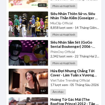
43:51
Phim và Hoạt hình
⁣Siêu Nhân Thiên Sứ vs. Siêu
Nhân Thần Kiếm (Goseiger vs.
Shinkenger) | Vietsub
MiuClip Official
8,858
lượt xem
·
14 Tháng Giêng 2025
1:02:06
Phim và Hoạt hình
⁣Siêu Nhân Sấm Sét (GoGo
Sentai Boukenger) 2006 -
Tập 1 | Thuyết Minh
PhimOxy Official
2,342
lượt xem
·
22 Tháng Hai 2025
20:23
Phim và Hoạt hình
⁣Hứa Đợi Nhưng Chẳng Tới
Cover - Lâm Tuấn x Vương
Thiên Tuấn - Kiều Chi
VietTube Trending Official
17
lượt xem
·
05 Tháng Sáu 2026
5:47
Âm nhạc
⁣Hoàng Tử Gác Mái (The
Rooftop Prince) 2012 - Tập 1