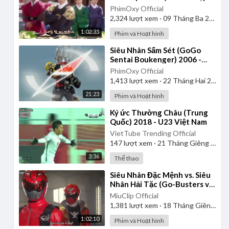
| Lồng Tiếng
PhimOxy Official
2,324
lượt xem
·
09 Tháng Ba 2025
1:02:35
Phim và Hoạt hình
⁣Siêu Nhân Sấm Sét (GoGo
Sentai Boukenger) 2006 -
Tập 2 | Thuyết Minh
PhimOxy Official
1,413
lượt xem
·
22 Tháng Hai 2025
21:23
Phim và Hoạt hình
⁣Ký ức Thường Châu (Trung
Quốc) 2018 - U23 Việt Nam
VietTube Trending Official
147
lượt xem
·
21 Tháng Giêng 2025
3:36
Thể thao
⁣Siêu Nhân Đặc Mệnh vs. Siêu
Nhân Hải Tặc (Go-Busters vs.
Gokaiger) | Vietsub
MiuClip Official
1,381
lượt xem
·
18 Tháng Giêng 2025
1:02:10
Phim và Hoạt hình