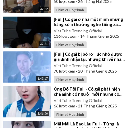
50
lượt xem
·
26 Tháng Hai 2025
37:22
Phim và Hoạt hình
⁣[Full] Cô gái ở nhà một mình nhưng
hàng xóm thường nghe tiếng xả
nước ở nhà cô lúc 1 giờ khuya
VietTube Trending Official
116
lượt xem
·
14 Tháng Giêng 2025
37:21
Phim và Hoạt hình
⁣[Full] Cô gái bị bỏ rơi lúc nhỏ được
gia đình nhận lại, nhưng khi về nhà
thì bị đối xử tệ bạc
VietTube Trending Official
70
lượt xem
·
20 Tháng Giêng 2025
1:43:17
Phim và Hoạt hình
⁣Ông Bố Tồi Full - Cô gái phát hiện
cha mình có người mới nhưng cô
không nói cho mẹ mình
VietTube Trending Official
66
lượt xem
·
21 Tháng Giêng 2025
1:46:56
Phim và Hoạt hình
⁣Mãi Mãi Là Bao Lâu Full - Từng là