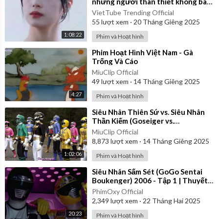
những người thân thiết không bao
giờ rời xa ai ngờ tất cả đều có
VietTube Trending Official
55
lượt xem
·
20 Tháng Giêng 2025
1:08:22
Phim và Hoạt hình
⁣Phim Hoạt Hình Việt Nam - Gà
Trống Và Cáo
MiuClip Official
49
lượt xem
·
14 Tháng Giêng 2025
4:27
Phim và Hoạt hình
⁣Siêu Nhân Thiên Sứ vs. Siêu Nhân
Thần Kiếm (Goseiger vs.
Shinkenger) | Vietsub
MiuClip Official
8,873
lượt xem
·
14 Tháng Giêng 2025
1:02:06
Phim và Hoạt hình
⁣Siêu Nhân Sấm Sét (GoGo Sentai
Boukenger) 2006 - Tập 1 | Thuyết
Minh
PhimOxy Official
2,349
lượt xem
·
22 Tháng Hai 2025
20:23
Phim và Hoạt hình