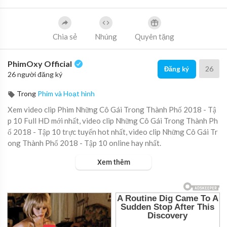
Chia sẻ
Nhúng
Quyên tặng
PhimOxy Official
26
Đăng ký
26 người đăng ký
Trong
Phim và Hoạt hình
Xem video clip Phim Những Cô Gái Trong Thành Phố 2018 - Tậ
p 10 Full HD mới nhất, video clip Những Cô Gái Trong Thành Ph
ố 2018 - Tập 10 trực tuyến hot nhất, video clip Những Cô Gái Tr
ong Thành Phố 2018 - Tập 10 online hay nhất.
Xem thêm
▶ Xem danh sách phát Full tập tại đây:
https://viet.tube/watch/
hqccHZ....YzntNfVSF/list/uI82J