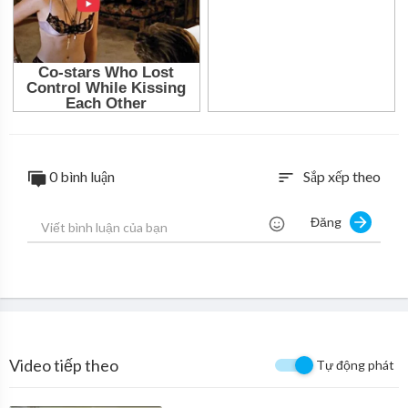
0 bình luận
Sắp xếp theo
sort
Đăng
Video tiếp theo
Tự động phát