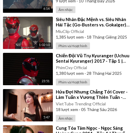
9
lượt xem
·
10 Tháng Bảy 2026
6:14
Âm nhạc
⁣Siêu Nhân Đặc Mệnh vs. Siêu Nhân
Hải Tặc (Go-Busters vs. Gokaiger) |
Vietsub
MiuClip Official
1,385
lượt xem
·
18 Tháng Giêng 2025
1:02:10
Phim và Hoạt hình
⁣Chiến Đội Vũ Trụ Kyuranger (Uchuu
Sentai Kyuranger) 2017 - Tập 1 |
Thuyết Minh
PhimOxy Official
1,380
lượt xem
·
28 Tháng Hai 2025
23:51
Phim và Hoạt hình
⁣Hứa Đợi Nhưng Chẳng Tới Cover -
Lâm Tuấn x Vương Thiên Tuấn -
Kiều Chi
VietTube Trending Official
18
lượt xem
·
05 Tháng Sáu 2026
5:47
Âm nhạc
⁣Cung Tỏa Tâm Ngọc - Ngọc Sáng