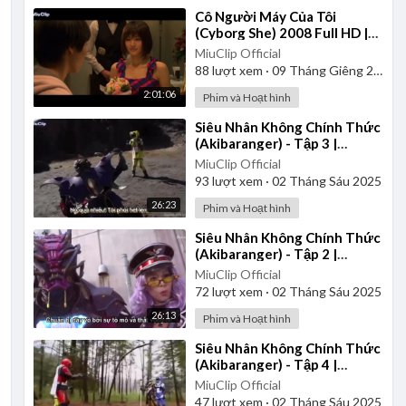
⁣Cô Người Máy Của Tôi
(Cyborg She) 2008 Full HD |
Vietsub
MiuClip Official
88
lượt xem
·
09 Tháng Giêng 2025
2:01:06
Phim và Hoạt hình
⁣Siêu Nhân Không Chính Thức
(Akibaranger) - Tập 3 |
Vietsub
MiuClip Official
93
lượt xem
·
02 Tháng Sáu 2025
26:23
Phim và Hoạt hình
⁣Siêu Nhân Không Chính Thức
(Akibaranger) - Tập 2 |
Vietsub
MiuClip Official
72
lượt xem
·
02 Tháng Sáu 2025
26:13
Phim và Hoạt hình
⁣Siêu Nhân Không Chính Thức
(Akibaranger) - Tập 4 |
Vietsub
MiuClip Official
47
lượt xem
·
02 Tháng Sáu 2025