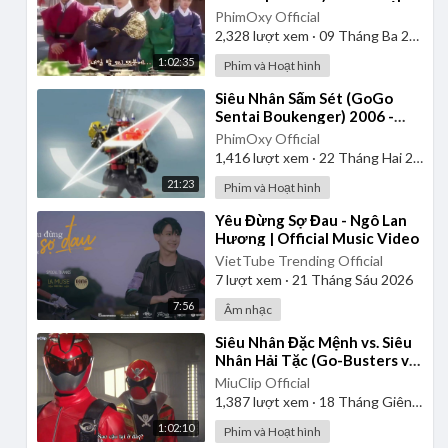
| Lồng Tiếng
PhimOxy Official
2,328
lượt xem
·
09 Tháng Ba 2025
1:02:35
Phim và Hoạt hình
⁣Siêu Nhân Sấm Sét (GoGo
Sentai Boukenger) 2006 -
Tập 2 | Thuyết Minh
PhimOxy Official
1,416
lượt xem
·
22 Tháng Hai 2025
21:23
Phim và Hoạt hình
⁣Yêu Đừng Sợ Đau - Ngô Lan
Hương | Official Music Video
VietTube Trending Official
7
lượt xem
·
21 Tháng Sáu 2026
7:56
Âm nhạc
⁣Siêu Nhân Đặc Mệnh vs. Siêu
Nhân Hải Tặc (Go-Busters vs.
Gokaiger) | Vietsub
MiuClip Official
1,387
lượt xem
·
18 Tháng Giêng 2025
1:02:10
Phim và Hoạt hình