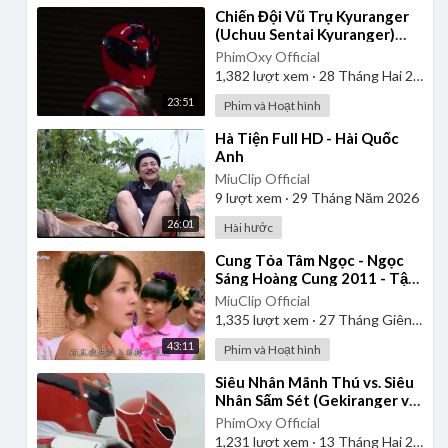
⁣Chiến Đội Vũ Trụ Kyuranger
(Uchuu Sentai Kyuranger)
2017 - Tập 1 | Thuyết Minh
PhimOxy Official
1,382
lượt xem
·
28 Tháng Hai 2025
23:51
Phim và Hoạt hình
⁣Hà Tiện Full HD - Hài Quốc
Anh
MiuClip Official
9
lượt xem
·
29 Tháng Năm 2026
26:01
Hài hước
⁣Cung Tỏa Tâm Ngọc - Ngọc
Sáng Hoàng Cung 2011 - Tập
1 | Thuyết Minh
MiuClip Official
1,335
lượt xem
·
27 Tháng Giêng 2025
43:11
Phim và Hoạt hình
⁣Siêu Nhân Mãnh Thú vs. Siêu
Nhân Sấm Sét (Gekiranger vs.
Boukenger) 2008 | Vietsub
PhimOxy Official
1,231
lượt xem
·
13 Tháng Hai 2025