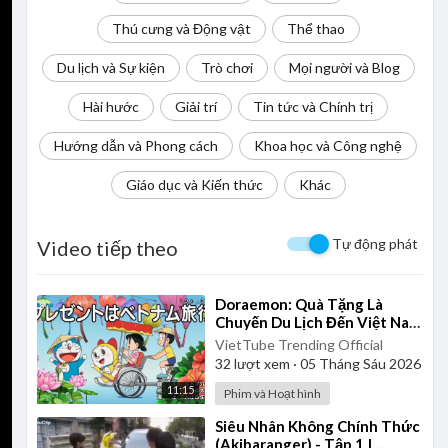
Thú cưng và Động vật
Thể thao
Du lịch và Sự kiện
Trò chơi
Mọi người và Blog
Hài hước
Giải trí
Tin tức và Chính trị
Hướng dẫn và Phong cách
Khoa học và Công nghệ
Giáo dục và Kiến thức
Khác
Tự động phát
Video tiếp theo
⁣Doraemon: Quà Tặng Là
Chuyến Du Lịch Đến Việt Nam
- Tập Đặc Biệt | Bản Lồng
VietTube Trending Official
Tiếng Full
32
lượt xem
·
05 Tháng Sáu 2026
11:15
Phim và Hoạt hình
⁣Siêu Nhân Không Chính Thức
(Akibaranger) - Tập 1 |