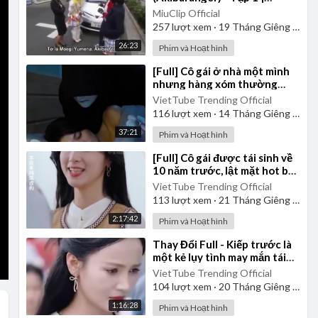
Vietsub
MiuClip Official
257
lượt xem
·
19 Tháng Giêng 2025
26:23
Phim và Hoạt hình
⁣[Full] Cô gái ở nhà một mình
nhưng hàng xóm thường
nghe tiếng xả nước ở nhà cô
VietTube Trending Official
lúc 1 giờ khuya
116
lượt xem
·
14 Tháng Giêng 2025
37:21
Phim và Hoạt hình
⁣[Full] Cô gái được tái sinh về
10 năm trước, lật mặt hot boy
của trường là kẻ mưu mô độc
VietTube Trending Official
ác
113
lượt xem
·
21 Tháng Giêng 2025
2:17:42
Phim và Hoạt hình
⁣Thay Đổi Full - Kiếp trước là
một kẻ lụy tình may mắn tái
sinh chàng trai quyết thay đổi
VietTube Trending Official
số phận
104
lượt xem
·
20 Tháng Giêng 2025
1:16:28
Phim và Hoạt hình