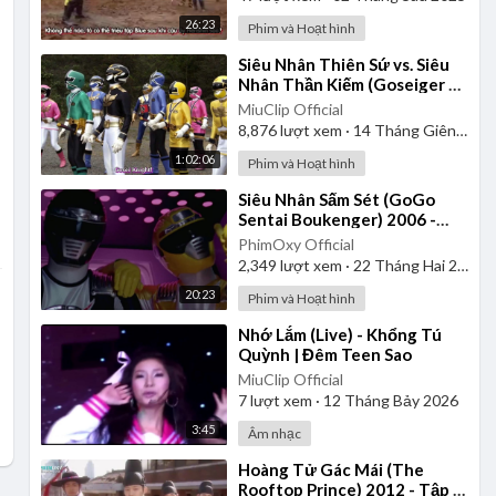
26:23
Phim và Hoạt hình
⁣Siêu Nhân Thiên Sứ vs. Siêu
Nhân Thần Kiếm (Goseiger vs.
Shinkenger) | Vietsub
MiuClip Official
8,876
lượt xem
·
14 Tháng Giêng 2025
1:02:06
Phim và Hoạt hình
⁣Siêu Nhân Sấm Sét (GoGo
Sentai Boukenger) 2006 -
Tập 1 | Thuyết Minh
PhimOxy Official
2,349
lượt xem
·
22 Tháng Hai 2025
20:23
Phim và Hoạt hình
⁣Nhớ Lắm (Live) - Khổng Tú
Quỳnh | Đêm Teen Sao
MiuClip Official
7
lượt xem
·
12 Tháng Bảy 2026
3:45
Âm nhạc
⁣Hoàng Tử Gác Mái (The
Rooftop Prince) 2012 - Tập 1