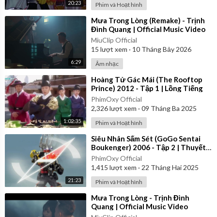
20:23
Phim và Hoạt hình
⁣Mưa Trong Lòng (Remake) - Trịnh
Đình Quang | Official Music Video
MiuClip Official
15
lượt xem
·
10 Tháng Bảy 2026
6:29
Âm nhạc
⁣Hoàng Tử Gác Mái (The Rooftop
Prince) 2012 - Tập 1 | Lồng Tiếng
PhimOxy Official
2,326
lượt xem
·
09 Tháng Ba 2025
1:02:35
Phim và Hoạt hình
⁣Siêu Nhân Sấm Sét (GoGo Sentai
Boukenger) 2006 - Tập 2 | Thuyết
Minh
PhimOxy Official
1,415
lượt xem
·
22 Tháng Hai 2025
21:23
Phim và Hoạt hình
⁣Mưa Trong Lòng - Trịnh Đình
Quang | Official Music Video