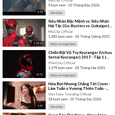
MiuClip Official
9
lượt xem
·
10 Tháng Bảy 2026
6:14
Âm nhạc
⁣Siêu Nhân Đặc Mệnh vs. Siêu Nhân
Hải Tặc (Go-Busters vs. Gokaiger) |
Vietsub
MiuClip Official
1,385
lượt xem
·
18 Tháng Giêng 2025
1:02:10
Phim và Hoạt hình
⁣Chiến Đội Vũ Trụ Kyuranger (Uchuu
Sentai Kyuranger) 2017 - Tập 1 |
Thuyết Minh
PhimOxy Official
1,379
lượt xem
·
28 Tháng Hai 2025
23:51
Phim và Hoạt hình
⁣Hứa Đợi Nhưng Chẳng Tới Cover -
Lâm Tuấn x Vương Thiên Tuấn -
Kiều Chi
VietTube Trending Official
18
lượt xem
·
05 Tháng Sáu 2026
5:47
Âm nhạc
⁣Cung Tỏa Tâm Ngọc - Ngọc Sáng