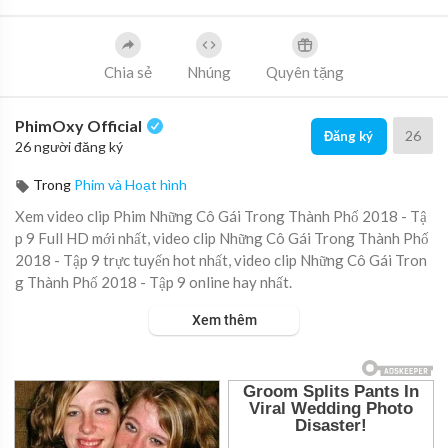
Chia sẻ
Nhúng
Quyên tặng
PhimOxy Official
26
Đăng ký
26 người đăng ký
Trong
Phim và Hoạt hình
Xem video clip Phim Những Cô Gái Trong Thành Phố 2018 - Tậ
p 9 Full HD mới nhất, video clip Những Cô Gái Trong Thành Phố
2018 - Tập 9 trực tuyến hot nhất, video clip Những Cô Gái Tron
g Thành Phố 2018 - Tập 9 online hay nhất.
Xem thêm
▶ Xem danh sách phát Full tập tại đây:
https://viet.tube/watch/
hqccHZ....YzntNfVSF/list/uI82J