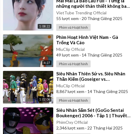
⁣Mãi Mãi Là Bao Lâu Full - Từng là
những người thân thiết không bao
giờ rời xa ai ngờ tất cả đều có
VietTube Trending Official
55
lượt xem
·
20 Tháng Giêng 2025
1:08:22
Phim và Hoạt hình
⁣Phim Hoạt Hình Việt Nam - Gà
Trống Và Cáo
MiuClip Official
49
lượt xem
·
14 Tháng Giêng 2025
4:27
Phim và Hoạt hình
⁣Siêu Nhân Thiên Sứ vs. Siêu Nhân
Thần Kiếm (Goseiger vs.
Shinkenger) | Vietsub
MiuClip Official
8,867
lượt xem
·
14 Tháng Giêng 2025
1:02:06
Phim và Hoạt hình
⁣Siêu Nhân Sấm Sét (GoGo Sentai
Boukenger) 2006 - Tập 1 | Thuyết
Minh
PhimOxy Official
2,346
lượt xem
·
22 Tháng Hai 2025