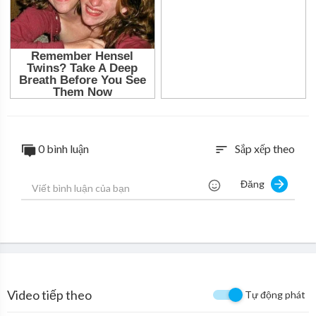
0 bình luận
Sắp xếp theo
sort
Đăng
Video tiếp theo
Tự động phát