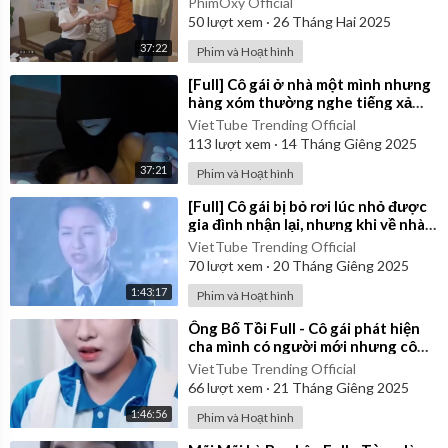
PhimOxy Official
50
lượt xem
·
26 Tháng Hai 2025
37:22
Phim và Hoạt hình
⁣[Full] Cô gái ở nhà một mình nhưng
hàng xóm thường nghe tiếng xả
nước ở nhà cô lúc 1 giờ khuya
VietTube Trending Official
113
lượt xem
·
14 Tháng Giêng 2025
37:21
Phim và Hoạt hình
⁣[Full] Cô gái bị bỏ rơi lúc nhỏ được
gia đình nhận lại, nhưng khi về nhà
thì bị đối xử tệ bạc
VietTube Trending Official
70
lượt xem
·
20 Tháng Giêng 2025
1:43:17
Phim và Hoạt hình
⁣Ông Bố Tồi Full - Cô gái phát hiện
cha mình có người mới nhưng cô
không nói cho mẹ mình
VietTube Trending Official
66
lượt xem
·
21 Tháng Giêng 2025
1:46:56
Phim và Hoạt hình